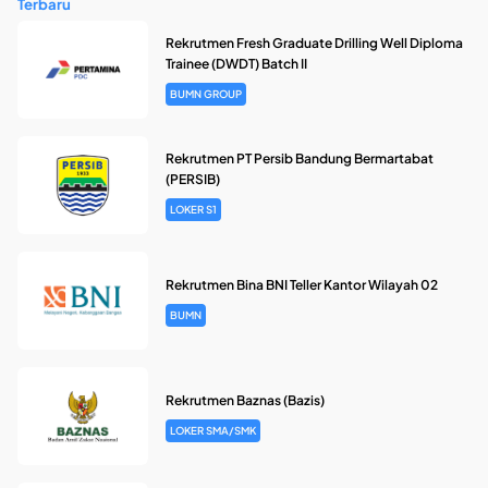
Terbaru
Rekrutmen Fresh Graduate Drilling Well Diploma
Trainee (DWDT) Batch II
BUMN GROUP
Rekrutmen PT Persib Bandung Bermartabat
(PERSIB)
LOKER S1
Rekrutmen Bina BNI Teller Kantor Wilayah 02
BUMN
Rekrutmen Baznas (Bazis)
LOKER SMA/SMK