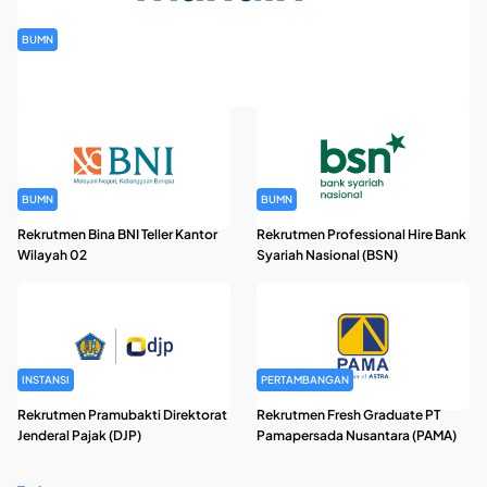
BUMN
Rekrutmen Banking Staff PT Bank Mandiri (Persero) Tbk
BUMN
BUMN
Rekrutmen Bina BNI Teller Kantor
Rekrutmen Professional Hire Bank
Wilayah 02
Syariah Nasional (BSN)
INSTANSI
PERTAMBANGAN
Rekrutmen Pramubakti Direktorat
Rekrutmen Fresh Graduate PT
Jenderal Pajak (DJP)
Pamapersada Nusantara (PAMA)