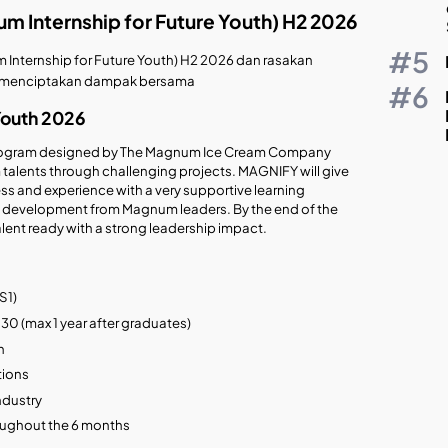
Internship for Future Youth) H2 2026
ternship for Future Youth) H2 2026 dan rasakan
n menciptakan dampak bersama
Youth 2026
program designed by The Magnum Ice Cream Company
talents through challenging projects. MAGNIFY will give
ss and experience with a very supportive learning
l development from Magnum leaders. By the end of the
lent ready with a strong leadership impact.
S1)
30 (max 1 year after graduates)
n
tions
ndustry
hroughout the 6 months