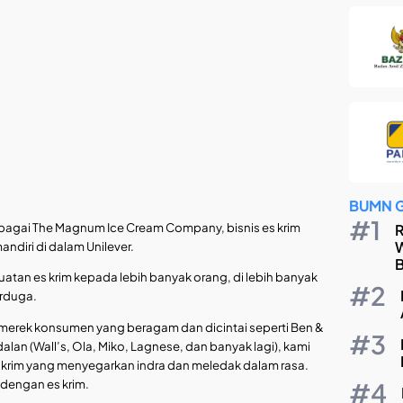
BUMN 
 sebagai The Magnum Ice Cream Company, bisnis es krim
R
W
andiri di dalam Unilever.
B
atan es krim kepada lebih banyak orang, di lebih banyak
erduga.
merek konsumen yang beragam dan dicintai seperti Ben &
lan (Wall’s, Ola, Miko, Lagnese, dan banyak lagi), kami
krim yang menyegarkan indra dan meledak dalam rasa.
 dengan es krim.