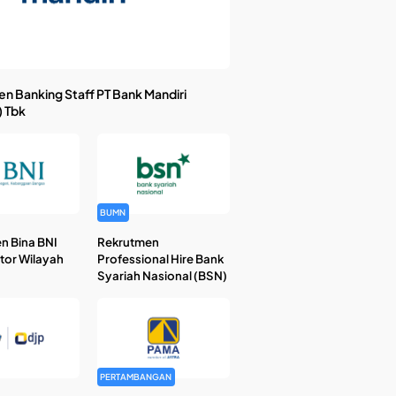
n Banking Staff PT Bank Mandiri
) Tbk
BUMN
n Bina BNI
Rekrutmen
ntor Wilayah
Professional Hire Bank
Syariah Nasional (BSN)
PERTAMBANGAN