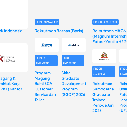
LOKER SMA/SMK
FRESH GRADUATE
k Indonesia
Rekrutmen Baznas (Bazis)
Rekrutmen MAGN
(Magnum Internshi
Future Youth) H2 
LOKER
LOKER
SMA/SMK
SMA/SMK
FRESH
FRE
Program
Skha
GRADUATE
GRA
Magang &
Magang
Graduate
aktek Kerja
Bakti BCA
Development
Rekrutmen
Rek
(PKL) Kantor
Customer
Program
Sampoerna
Unil
Service dan
(SGDP) 2026
Graduate
Fut
Teller
Trainee
Lea
Periode Juni
Pro
2026
(UF