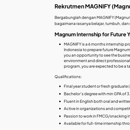
Rekrutmen MAGNIFY (Magnum 
Bergabunglah dengan MAGNIFY (Magnum In
bagaimana rasanya belajar, tumbuh, da
Magnum Internship for Future 
MAGNIFY is a 6 months internship 
Indonesia to prepare future Magnum 
you an opportunity to see the busine
environment and direct professiona
program, you are expected to be a ta
Qualifications:
Final year student or fresh graduate (
Bachelor’s degree with min GPA of 3.
Fluent in English both oral and writte
Active in organizations and competi
Passion to work in FMCG/snacking i
Available for full-time internship t