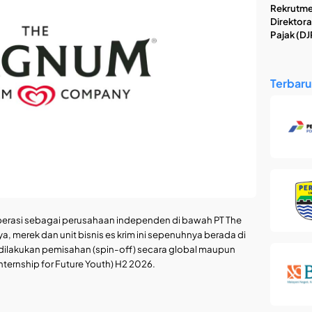
Rekrutme
Direktora
Pajak (DJ
Terbaru
rasi sebagai perusahaan independen di bawah PT The
 merek dan unit bisnis es krim ini sepenuhnya berada di
dilakukan pemisahan (spin-off) secara global maupun
ernship for Future Youth) H2 2026.