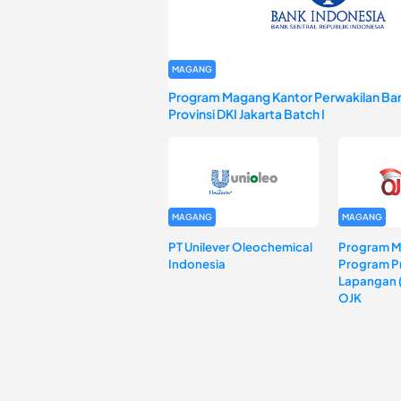
MAGANG
Program Magang Kantor Perwakilan Ban
Provinsi DKI Jakarta Batch I
MAGANG
MAGANG
PT Unilever Oleochemical
Program 
Indonesia
Program Pr
Lapangan 
OJK