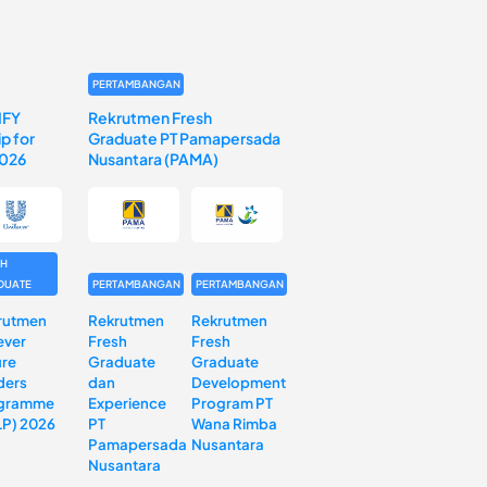
PERTAMBANGAN
IFY
Rekrutmen Fresh
p for
Graduate PT Pamapersada
2026
Nusantara (PAMA)
SH
DUATE
PERTAMBANGAN
PERTAMBANGAN
rutmen
Rekrutmen
Rekrutmen
ever
Fresh
Fresh
ure
Graduate
Graduate
ders
dan
Development
gramme
Experience
Program PT
LP) 2026
PT
Wana Rimba
Pamapersada
Nusantara
Nusantara