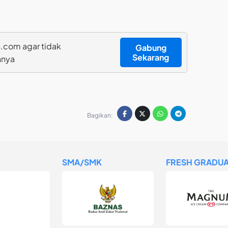
.com agar tidak
Gabung
Sekarang
nnya
Bagikan:
SMA/SMK
FRESH GRADUA