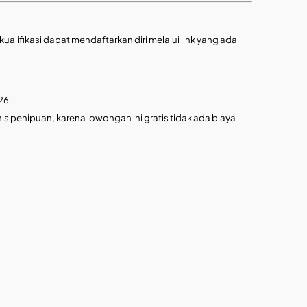
alifikasi dapat mendaftarkan diri melalui link yang ada
26
is penipuan, karena lowongan ini gratis tidak ada biaya