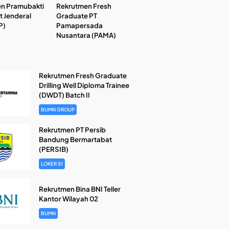
n Pramubakti
Rekrutmen Fresh
t Jenderal
Graduate PT
P)
Pamapersada
Nusantara (PAMA)
Rekrutmen Fresh Graduate
Drilling Well Diploma Trainee
(DWDT) Batch II
BUMN GROUP
Rekrutmen PT Persib
Bandung Bermartabat
(PERSIB)
LOKER S1
Rekrutmen Bina BNI Teller
Kantor Wilayah 02
BUMN