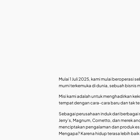
Mulai 1 Juli 2025, kami mulai beroperasi
murni terkemuka di dunia, sebuah bisnis m
Misi kami adalah untuk menghadirkan keku
tempat dengan cara-cara baru dan tak t
Sebagai perusahaan induk dari berbagai 
Jerry’s, Magnum, Cornetto, dan merek anda
menciptakan pengalaman dan produk es 
Mengapa? Karena hidup terasa lebih baik