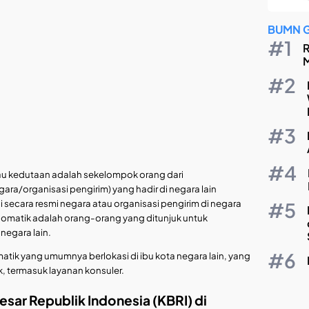
BUMN 
R
M
tau kedutaan adalah sekelompok orang dari
ara/organisasi pengirim) yang hadir di negara lain
 secara resmi negara atau organisasi pengirim di negara
plomatik adalah orang-orang yang ditunjuk untuk
egara lain.
tik yang umumnya berlokasi di ibu kota negara lain, yang
 termasuk layanan konsuler.
sar Republik Indonesia (KBRI) di