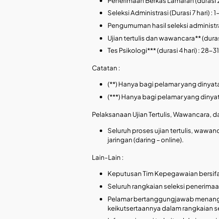
Penerimaan Berkas Lamaran (durasi 
Seleksi Administrasi (Durasi 7 hari) :
Pengumuman hasil seleksi administras
Ujian tertulis dan wawancara** (dura
Tes Psikologi*** (durasi 4 hari) : 28
Catatan :
(**) Hanya bagi pelamar yang dinyata
(***) Hanya bagi pelamar yang dinyat
Pelaksanaan Ujian Tertulis, Wawancara, da
Seluruh proses ujian tertulis, wawa
jaringan (daring – online).
Lain-Lain :
Keputusan Tim Kepegawaian bersifat
Seluruh rangkaian seleksi penerima
Pelamar bertanggungjawab menangg
keikutsertaannya dalam rangkaian s