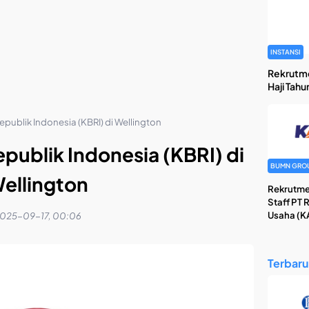
INSTANSI
Rekrutm
Haji Tahu
publik Indonesia (KBRI) di Wellington
publik Indonesia (KBRI) di
BUMN GRO
ellington
Rekrutme
Staff PT 
Usaha (KA
025-09-17, 00:06
Terbaru