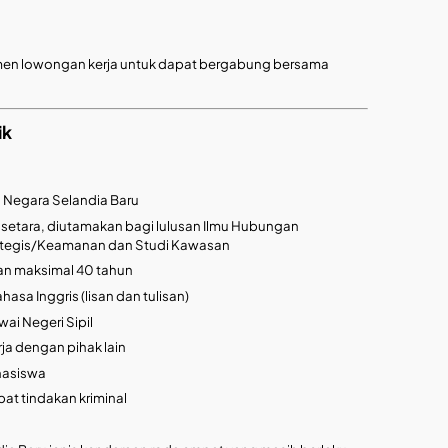
tmen lowongan kerja untuk dapat bergabung bersama
ik
 Negara Selandia Baru
u setara, diutamakan bagi lulusan Ilmu Hubungan
 Strategis/Keamanan dan Studi Kawasan
dan maksimal 40 tahun
sa Inggris (lisan dan tulisan)
ai Negeri Sipil
ja dengan pihak lain
hasiswa
bat tindakan kriminal