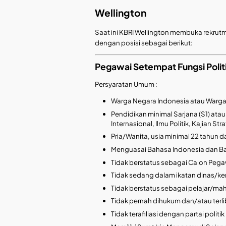
Wellington
Saat ini KBRI Wellington membuka rekru
dengan posisi sebagai berikut:
Pegawai Setempat Fungsi Polit
Persyaratan Umum :
Warga Negara Indonesia atau Warga
Pendidikan minimal Sarjana (S1) ata
Internasional, Ilmu Politik, Kajian
Pria/Wanita, usia minimal 22 tahun 
Menguasai Bahasa Indonesia dan Baha
Tidak berstatus sebagai Calon Pegaw
Tidak sedang dalam ikatan dinas/ker
Tidak berstatus sebagai pelajar/ma
Tidak pernah dihukum dan/atau terli
Tidak terafiliasi dengan partai politik