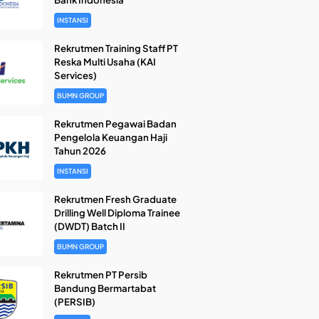
INSTANSI
Rekrutmen Training Staff PT
Reska Multi Usaha (KAI
Services)
BUMN GROUP
Rekrutmen Pegawai Badan
Pengelola Keuangan Haji
Tahun 2026
INSTANSI
Rekrutmen Fresh Graduate
Drilling Well Diploma Trainee
(DWDT) Batch II
BUMN GROUP
Rekrutmen PT Persib
Bandung Bermartabat
(PERSIB)