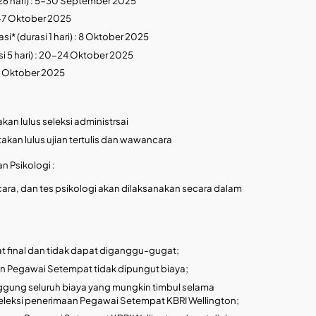
26 hari) : 5-30 September 2025
 1-7 Oktober 2025
i* (durasi 1 hari) : 8 Oktober 2025
si 5 hari) : 20-24 Oktober 2025
-31 Oktober 2025
kan lulus seleksi administrsai
akan lulus ujian tertulis dan wawancara
n Psikologi :
ncara, dan tes psikologi akan dilaksanakan secara dalam
 final dan tidak dapat diganggu-gugat;
an Pegawai Setempat tidak dipungut biaya;
ung seluruh biaya yang mungkin timbul selama
eleksi penerimaan Pegawai Setempat KBRI Wellington;