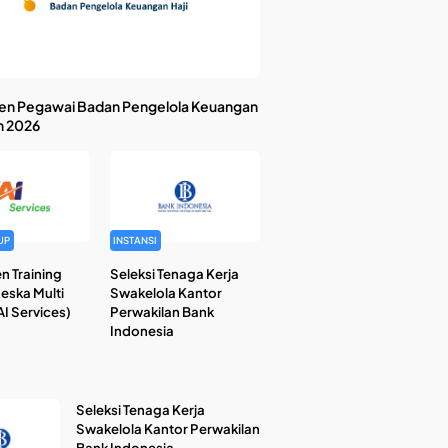
en Pegawai Badan Pengelola Keuangan
n 2026
UP
INSTANSI
n Training
Seleksi Tenaga Kerja
Reska Multi
Swakelola Kantor
I Services)
Perwakilan Bank
Indonesia
Seleksi Tenaga Kerja
Swakelola Kantor Perwakilan
Bank Indonesia