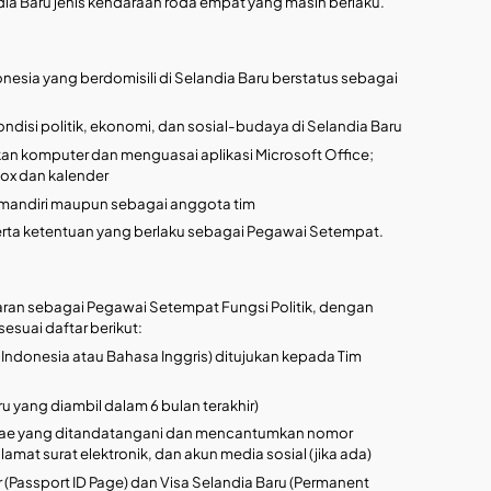
dia Baru jenis kendaraan roda empat yang masih berlaku.
esia yang berdomisili di Selandia Baru berstatus sebagai
disi politik, ekonomi, dan sosial-budaya di Selandia Baru
an komputer dan menguasai aplikasi Microsoft Office;
box dan kalender
mandiri maupun sebagai anggota tim
erta ketentuan yang berlaku sebagai Pegawai Setempat.
an sebagai Pegawai Setempat Fungsi Politik, dengan
suai daftar berikut:
 Indonesia atau Bahasa Inggris) ditujukan kepada Tim
ru yang diambil dalam 6 bulan terakhir)
itae yang ditandatangani dan mencantumkan nomor
lamat surat elektronik, dan akun media sosial (jika ada)
 (Passport ID Page) dan Visa Selandia Baru (Permanent