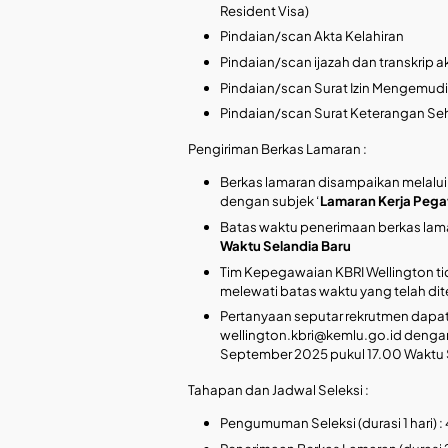
Resident Visa)
Pindaian/scan Akta Kelahiran
Pindaian/scan ijazah dan transkrip 
Pindaian/scan Surat Izin Mengemudi
Pindaian/scan Surat Keterangan Seh
Pengiriman Berkas Lamaran :
Berkas lamaran disampaikan melalui 
dengan subjek ‘
Lamaran Kerja Pegaw
Batas waktu penerimaan berkas lam
Waktu Selandia Baru
Tim Kepegawaian KBRI Wellington t
melewati batas waktu yang telah di
Pertanyaan seputar rekrutmen dapat 
wellington.kbri@kemlu.go.id
dengan
September 2025 pukul 17.00 Waktu 
Tahapan dan Jadwal Seleksi :
Pengumuman Seleksi (durasi 1 hari) 