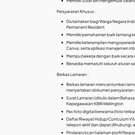
Memiliki Surat Izin Mengemudi Selan
Persyaratan Khusus :
Diutamakan bagi Warga Negara Indon
Permanent Resident
Memiliki pemahaman baik tentang kon
Memiliki keterampilan mengoperasik
Canva; serta aplikasi manajemen in
Mampu bekerja dengan baik secara 
Bersedia mematuhi seluruh aturan s
Berkas Lamaran :
Berkas lamaran mencantumkan lamar
menyertakan dokumen persyaratan se
Surat Lamaran (ditulis dalam Bahasa
Kepegawaian KBRI Wellington
Pas foto digital berwarna (foto terba
Daftar Riwayat Hidup/Curriculum V
telepon aktif dan dapat dihubungi, a
Pindaian/scan halaman profil Paspor