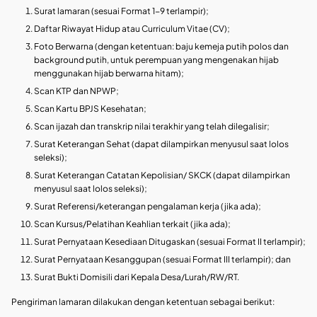
Surat lamaran (sesuai Format 1-9 terlampir);
Daftar Riwayat Hidup atau Curriculum Vitae (CV);
Foto Berwarna (dengan ketentuan: baju kemeja putih polos dan
background putih, untuk perempuan yang mengenakan hijab
menggunakan hijab berwarna hitam);
Scan KTP dan NPWP;
Scan Kartu BPJS Kesehatan;
Scan ijazah dan transkrip nilai terakhir yang telah dilegalisir;
Surat Keterangan Sehat (dapat dilampirkan menyusul saat lolos
seleksi);
Surat Keterangan Catatan Kepolisian/ SKCK (dapat dilampirkan
menyusul saat lolos seleksi);
Surat Referensi/keterangan pengalaman kerja (jika ada);
Scan Kursus/Pelatihan Keahlian terkait (jika ada);
Surat Pernyataan Kesediaan Ditugaskan (sesuai Format II terlampir);
Surat Pernyataan Kesanggupan (sesuai Format III terlampir); dan
Surat Bukti Domisili dari Kepala Desa/Lurah/RW/RT.
Pengiriman lamaran dilakukan dengan ketentuan sebagai berikut: