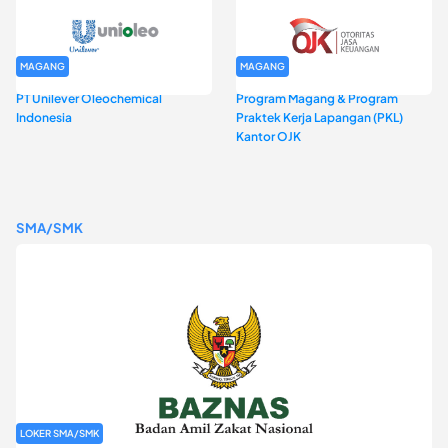
MAGANG
MAGANG
PT Unilever Oleochemical
Program Magang & Program
Indonesia
Praktek Kerja Lapangan (PKL)
Kantor OJK
SMA/SMK
LOKER SMA/SMK