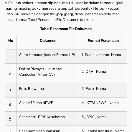
a. Seluruh berkas lamaran dipindai atau di-scan ke dalam format digital
masing-masing dokumen secara terpisah berbentuk file .pdf (kecuali
Foto Diri Berwarna dengan file .jpg/.jpeg), diberi penamaan dokumen
sesuai format Tabel Penamaan File Dokumen berikut:
Tabel Penamaan File Dokumen
No
Dokumen
Format Penamaan
Surat Lamaran (sesuai Format I-9)
1_Surat Lamaran_Nama
1.
Daftar Riwayat Hidup atau
2_DRH _Nama
2.
Curriculum Vitae (CV)
Foto Berwarna
3_Foto_Nama
3.
Scan KTP dan NPWP
4_ KTP&NPWP_Nama
4.
Scan Kartu BPJS Kesehatan
5_ BPJS_Nama
5.
Scan Ijazah dan Transkrip
6_Ijazah&Transkrip_Nama