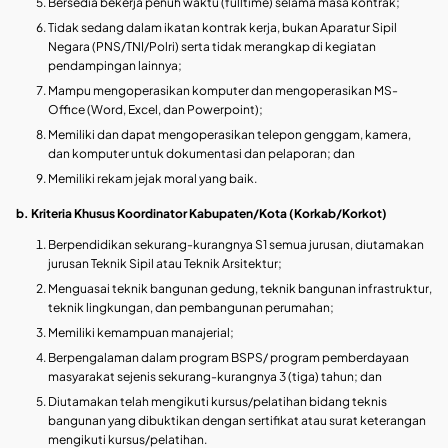
Bersedia bekerja penuh waktu (fulltime) selama masa kontrak;
Tidak sedang dalam ikatan kontrak kerja, bukan Aparatur Sipil
Negara (PNS/TNI/Polri) serta tidak merangkap di kegiatan
pendampingan lainnya;
Mampu mengoperasikan komputer dan mengoperasikan MS-
Office (Word, Excel, dan Powerpoint);
Memiliki dan dapat mengoperasikan telepon genggam, kamera,
dan komputer untuk dokumentasi dan pelaporan; dan
Memiliki rekam jejak moral yang baik.
b. Kriteria Khusus Koordinator Kabupaten/Kota (Korkab/Korkot)
Berpendidikan sekurang-kurangnya S1 semua jurusan, diutamakan
jurusan Teknik Sipil atau Teknik Arsitektur;
Menguasai teknik bangunan gedung, teknik bangunan infrastruktur,
teknik lingkungan, dan pembangunan perumahan;
Memiliki kemampuan manajerial;
Berpengalaman dalam program BSPS/ program pemberdayaan
masyarakat sejenis sekurang-kurangnya 3 (tiga) tahun; dan
Diutamakan telah mengikuti kursus/pelatihan bidang teknis
bangunan yang dibuktikan dengan sertifikat atau surat keterangan
mengikuti kursus/pelatihan.