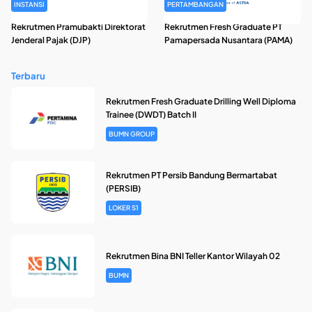
INSTANSI
PERTAMBANGAN
Rekrutmen Pramubakti Direktorat
Rekrutmen Fresh Graduate PT
Jenderal Pajak (DJP)
Pamapersada Nusantara (PAMA)
Terbaru
Rekrutmen Fresh Graduate Drilling Well Diploma
Trainee (DWDT) Batch II
BUMN GROUP
Rekrutmen PT Persib Bandung Bermartabat
(PERSIB)
LOKER S1
Rekrutmen Bina BNI Teller Kantor Wilayah 02
BUMN