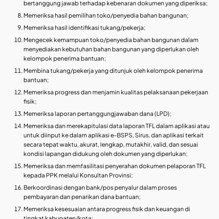
bertanggung jawab terhadap kebenaran dokumen yang diperiksa;
Memeriksa hasil pemilihan toko/penyedia bahan bangunan;
Memeriksa hasil identifikasi tukang/pekerja;
Mengecek kemampuan toko/penyedia bahan bangunan dalam
menyediakan kebutuhan bahan bangunan yang diperlukan oleh
kelompok penerima bantuan;
Membina tukang/pekerja yang ditunjuk oleh kelompok penerima
bantuan;
Memeriksa progress dan menjamin kualitas pelaksanaan pekerjaan
fisik;
Memeriksa laporan pertanggungjawaban dana (LPD);
Memeriksa dan merekapitulasi data laporan TFL dalam aplikasi atau
untuk diinput ke dalam aplikasi e-BSPS, Sirus, dan aplikasi terkait
secara tepat waktu, akurat, lengkap, mutakhir, valid, dan sesuai
kondisi lapangan didukung oleh dokumen yang diperlukan;
Memeriksa dan memfasilitasi penyerahan dokumen pelaporan TFL
kepada PPK melalui Konsultan Provinsi;
Berkoordinasi dengan bank/pos penyalur dalam proses
pembayaran dan penarikan dana bantuan;
Memeriksa kesesuaian antara progress fisik dan keuangan di
tingkat kabupaten/kota;