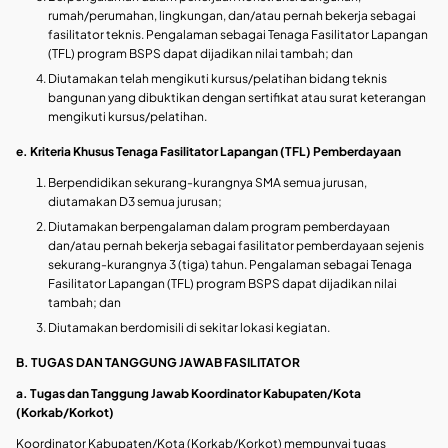
rumah/perumahan, lingkungan, dan/atau pernah bekerja sebagai
fasilitator teknis. Pengalaman sebagai Tenaga Fasilitator Lapangan
(TFL) program BSPS dapat dijadikan nilai tambah; dan
Diutamakan telah mengikuti kursus/pelatihan bidang teknis
bangunan yang dibuktikan dengan sertifikat atau surat keterangan
mengikuti kursus/pelatihan.
e. Kriteria Khusus Tenaga Fasilitator Lapangan (TFL) Pemberdayaan
Berpendidikan sekurang-kurangnya SMA semua jurusan,
diutamakan D3 semua jurusan;
Diutamakan berpengalaman dalam program pemberdayaan
dan/atau pernah bekerja sebagai fasilitator pemberdayaan sejenis
sekurang-kurangnya 3 (tiga) tahun. Pengalaman sebagai Tenaga
Fasilitator Lapangan (TFL) program BSPS dapat dijadikan nilai
tambah; dan
Diutamakan berdomisili di sekitar lokasi kegiatan.
B. TUGAS DAN TANGGUNG JAWAB FASILITATOR
a. Tugas dan Tanggung Jawab Koordinator Kabupaten/Kota
(Korkab/Korkot)
Koordinator Kabupaten/Kota (Korkab/Korkot) mempunyai tugas