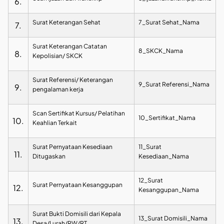
6.
Surat Keterangan Sehat
7_Surat Sehat_Nama
7.
Surat Keterangan Catatan
8_SKCK_Nama
8.
Kepolisian/ SKCK
Surat Referensi/ Keterangan
9_Surat Referensi_Nama
9.
pengalaman kerja
Scan Sertifikat Kursus/ Pelatihan
10_Sertifikat_Nama
10.
Keahlian Terkait
Surat Pernyataan Kesediaan
11_Surat
11.
Ditugaskan
Kesediaan_Nama
12_Surat
Surat Pernyataan Kesanggupan
12.
Kesanggupan_Nama
Surat Bukti Domisili dari Kepala
13_Surat Domisili_Nama
13.
Desa/Lurah/RW/RT