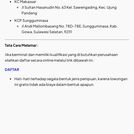
KC Makassar
Jl Sultan Hasanudin No. 63 Kel. Sawerigading, Kec. Ujung
Pandang
KCP Sungguminasa
Jl Andi Mallombasang No. 78D-78E, Sungguminasa, Kab.
Gowa, Sulawesi Selatan, 92111
Tata Cara Melamar :
Jika berminat dan memiliki kualifikasi yang di butuhkan perusahaan
silahkan daftar secara online melalui link dibawah ini :
DAFTAR
Hati-hati terhadap segala bentuk jenis penipuan, karena lowongan
ini gratis tidak ada biaya dalam bentuk apapun.