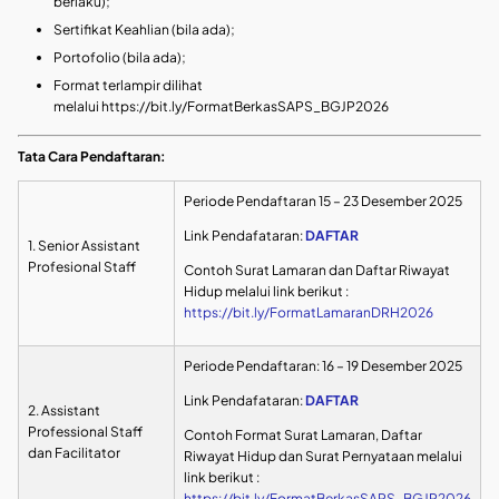
berlaku);
Sertifikat Keahlian (bila ada);
Portofolio (bila ada);
Format terlampir dilihat
melalui https://bit.ly/FormatBerkasSAPS_BGJP2026
Tata Cara Pendaftaran:
Periode Pendaftaran 15 – 23 Desember 2025
Link Pendafataran:
DAFTAR
1. Senior Assistant
Profesional Staff
Contoh Surat Lamaran dan Daftar Riwayat
Hidup melalui link berikut :
https://bit.ly/FormatLamaranDRH2026
Periode Pendaftaran: 16 – 19 Desember 2025
Link Pendafataran:
DAFTAR
2. Assistant
Professional Staff
Contoh Format Surat Lamaran, Daftar
dan Facilitator
Riwayat Hidup dan Surat Pernyataan melalui
link berikut :
https://bit.ly/FormatBerkasSAPS_BGJP2026