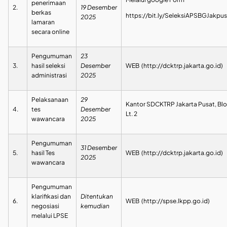
penerimaan
2.
19
Desember
berkas
https://bit.ly/SeleksiAPSBGJakpu
202
5
lamaran
secara online
Pengumuman
23
3.
hasil seleksi
Desember
WEB (http://dcktrp.jakarta.go.id)
administrasi
202
5
Pelaksanaan
29
Kantor SDCKTRP Jakarta Pusat, Blo
4.
tes
Desember
Lt. 2
wawancara
202
5
Pengumuman
31 Desember
5.
hasil Tes
WEB (http://dcktrp.jakarta.go.id)
202
5
wawancara
Pengumuman
klarifikasi dan
Ditentukan
6.
WEB (http://spse.lkpp.go.id)
negosiasi
kemudian
melalui LPSE