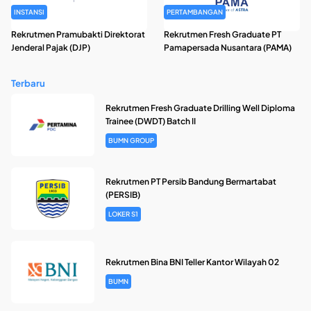
INSTANSI
PERTAMBANGAN
Rekrutmen Pramubakti Direktorat
Rekrutmen Fresh Graduate PT
Jenderal Pajak (DJP)
Pamapersada Nusantara (PAMA)
Terbaru
Rekrutmen Fresh Graduate Drilling Well Diploma
Trainee (DWDT) Batch II
BUMN GROUP
Rekrutmen PT Persib Bandung Bermartabat
(PERSIB)
LOKER S1
Rekrutmen Bina BNI Teller Kantor Wilayah 02
BUMN