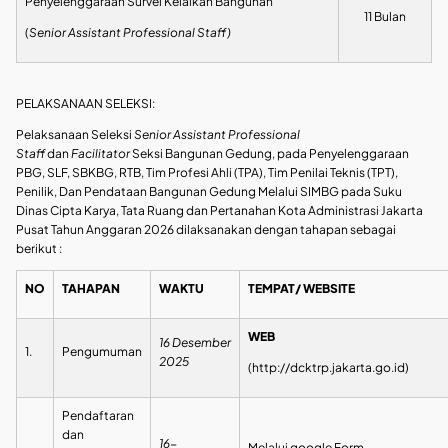
Penyelenggaraan Survei Kelaikan Bangunan
11 Bulan
(
Senior Assistant Professional Staff)
PELAKSANAAN SELEKSI:
Pelaksanaan Seleksi
Senior Assistant Professional
Staff
dan
Facilitator
Seksi Bangunan Gedung, pada Penyelenggaraan
PBG, SLF, SBKBG, RTB, Tim Profesi Ahli (TPA), Tim Penilai Teknis (TPT),
Penilik, Dan Pendataan Bangunan Gedung Melalui SIMBG pada Suku
Dinas Cipta Karya, Tata Ruang dan Pertanahan Kota Administrasi Jakarta
Pusat Tahun Anggaran 2026 dilaksanakan dengan tahapan sebagai
berikut :
NO
TAHAPAN
WAKTU
TEMPAT/ WEBSITE
WEB
16 Desember
1.
Pengumuman
2025
(http://dcktrp.jakarta.go.id)
Pendaftaran
dan
16-
Melalui google Form