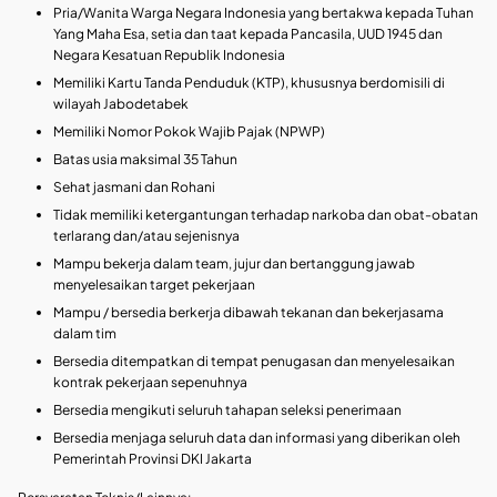
Pria/Wanita Warga Negara Indonesia yang bertakwa kepada Tuhan
Yang Maha Esa, setia dan taat kepada Pancasila, UUD 1945 dan
Negara Kesatuan Republik Indonesia
Memiliki Kartu Tanda Penduduk (KTP), khususnya berdomisili di
wilayah Jabodetabek
Memiliki Nomor Pokok Wajib Pajak (NPWP)
Batas usia maksimal 35 Tahun
Sehat jasmani dan Rohani
Tidak memiliki ketergantungan terhadap narkoba dan obat-obatan
terlarang dan/atau sejenisnya
Mampu bekerja dalam team, jujur dan bertanggung jawab
menyelesaikan target pekerjaan
Mampu / bersedia berkerja dibawah tekanan dan bekerjasama
dalam tim
Bersedia ditempatkan di tempat penugasan dan menyelesaikan
kontrak pekerjaan sepenuhnya
Bersedia mengikuti seluruh tahapan seleksi penerimaan
Bersedia menjaga seluruh data dan informasi yang diberikan oleh
Pemerintah Provinsi DKI Jakarta