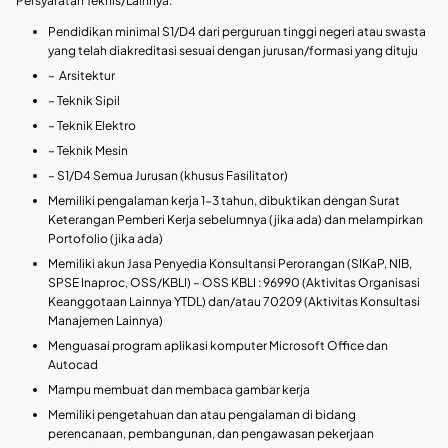
Persyaratan Teknis/Lainnya:
Pendidikan minimal S1/D4 dari perguruan tinggi negeri atau swasta
yang telah diakreditasi sesuai dengan jurusan/formasi yang dituju
– Arsitektur
– Teknik Sipil
– Teknik Elektro
– Teknik Mesin
– S1/D4 Semua Jurusan (khusus Fasilitator)
Memiliki pengalaman kerja 1-3 tahun, dibuktikan dengan Surat
Keterangan Pemberi Kerja sebelumnya (jika ada) dan melampirkan
Portofolio (jika ada)
Memiliki akun Jasa Penyedia Konsultansi Perorangan (SIKaP, NIB,
SPSE Inaproc, OSS/KBLI) – OSS KBLI : 96990 (Aktivitas Organisasi
Keanggotaan Lainnya YTDL) dan/atau 70209 (Aktivitas Konsultasi
Manajemen Lainnya)
Menguasai program aplikasi komputer Microsoft Office dan
Autocad
Mampu membuat dan membaca gambar kerja
Memiliki pengetahuan dan atau pengalaman di bidang
perencanaan, pembangunan, dan pengawasan pekerjaan