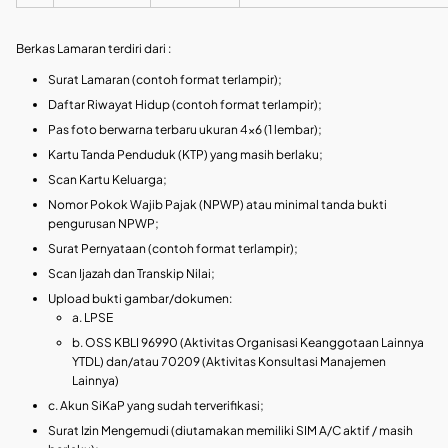
Berkas Lamaran terdiri dari :
Surat Lamaran (contoh format terlampir);
Daftar Riwayat Hidup (contoh format terlampir);
Pas foto berwarna terbaru ukuran 4×6 (1 lembar);
Kartu Tanda Penduduk (KTP) yang masih berlaku;
Scan Kartu Keluarga;
Nomor Pokok Wajib Pajak (NPWP) atau minimal tanda bukti
pengurusan NPWP;
Surat Pernyataan (contoh format terlampir);
Scan Ijazah dan Transkip Nilai;
Upload bukti gambar/dokumen:
a. LPSE
b. OSS KBLI 96990 (Aktivitas Organisasi Keanggotaan Lainnya
YTDL) dan/atau 70209 (Aktivitas Konsultasi Manajemen
Lainnya)
c. Akun SiKaP yang sudah terverifikasi;
Surat Izin Mengemudi (diutamakan memiliki SIM A/C aktif / masih