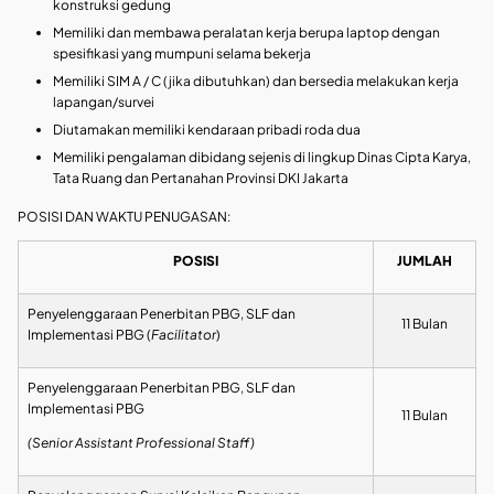
konstruksi gedung
Memiliki dan membawa peralatan kerja berupa laptop dengan
spesifikasi yang mumpuni selama bekerja
Memiliki SIM A / C (jika dibutuhkan) dan bersedia melakukan kerja
lapangan/survei
Diutamakan memiliki kendaraan pribadi roda dua
Memiliki pengalaman dibidang sejenis di lingkup Dinas Cipta Karya,
Tata Ruang dan Pertanahan Provinsi DKI Jakarta
POSISI DAN WAKTU PENUGASAN:
POSISI
JUMLAH
Penyelenggaraan Penerbitan PBG, SLF dan
11 Bulan
Implementasi PBG (
Facilitator
)
Penyelenggaraan Penerbitan PBG, SLF dan
Implementasi PBG
11 Bulan
(Senior Assistant Professional Staff)