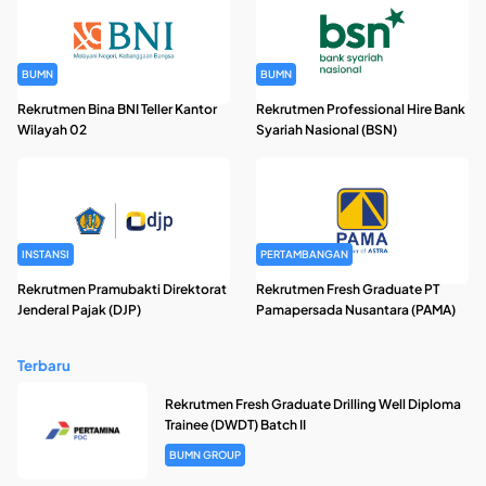
BUMN
BUMN
Rekrutmen Bina BNI Teller Kantor
Rekrutmen Professional Hire Bank
Wilayah 02
Syariah Nasional (BSN)
INSTANSI
PERTAMBANGAN
Rekrutmen Pramubakti Direktorat
Rekrutmen Fresh Graduate PT
Jenderal Pajak (DJP)
Pamapersada Nusantara (PAMA)
Terbaru
Rekrutmen Fresh Graduate Drilling Well Diploma
Trainee (DWDT) Batch II
BUMN GROUP