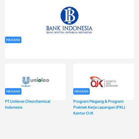
MAGANG
Program Magang Kantor Perwakilan Bank Indonesia Provinsi
DKI Jakarta Batch I
MAGANG
MAGANG
PT Unilever Oleochemical
Program Magang & Program
Indonesia
Praktek Kerja Lapangan (PKL)
Kantor OJK