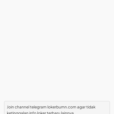
Join channel telegram lokerbumn.com agar tidak
ketinggalan info loker terbaru lainnya