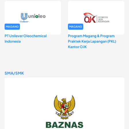
MAGANG
MAGANG
PT Unilever Oleochemical
Program Magang & Program
Indonesia
Praktek Kerja Lapangan (PKL)
Kantor OJK
SMA/SMK