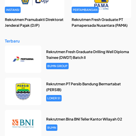
INSTANSI
PERTAMBANGAN
Rekrutmen Pramubakti Direktorat
Rekrutmen Fresh Graduate PT
Jenderal Pajak (DJP)
Pamapersada Nusantara (PAMA)
Terbaru
Rekrutmen Fresh Graduate Drilling Well Diploma
Trainee (DWDT) Batch II
BUMN GROUP
Rekrutmen PT Persib Bandung Bermartabat
(PERSIB)
LOKER S1
Rekrutmen Bina BNI Teller Kantor Wilayah 02
BUMN