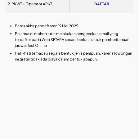
2. PKWT – Operator APKT
DAFTAR
Batas akhir pendaftaran 19 Mei 2025
Pelamar di mohon rutin melakukan pengecekan email yang
terdaftar pada Web SETARA secara berkala untuk pemberitahuan
jadwal Test Online
Hati-hati terhadap segala bentuk jenis penipuan, karena lowongan
ini gratis tidak ada biaya dalam bentuk apapun.