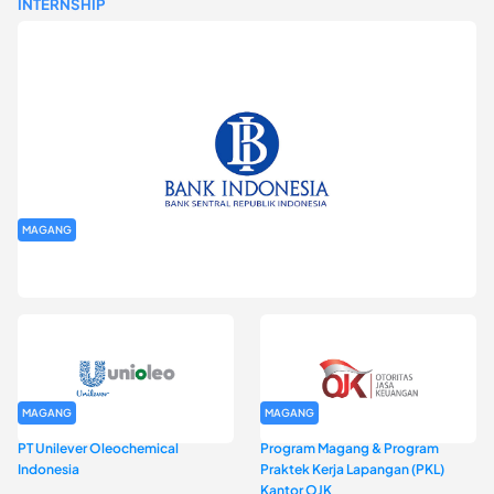
INTERNSHIP
MAGANG
Program Magang Kantor Perwakilan Bank Indonesia Provinsi
DKI Jakarta Batch I
MAGANG
MAGANG
PT Unilever Oleochemical
Program Magang & Program
Indonesia
Praktek Kerja Lapangan (PKL)
Kantor OJK