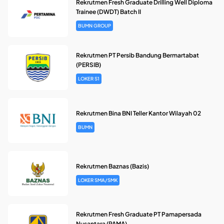
Rekrutmen Fresh Graduate Drilling Well Diploma
Trainee (DWDT) Batch II
BUMN GROUP
Rekrutmen PT Persib Bandung Bermartabat
(PERSIB)
LOKER S1
Rekrutmen Bina BNI Teller Kantor Wilayah 02
BUMN
Rekrutmen Baznas (Bazis)
LOKER SMA/SMK
Rekrutmen Fresh Graduate PT Pamapersada
Nusantara (PAMA)