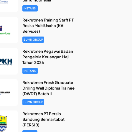
INSTANSI
Rekrutmen Training Staff PT
Reska Multi Usaha (KAI
Services)
BUMN GROUP
Rekrutmen Pegawai Badan
Pengelola Keuangan Haji
Tahun 2026
INSTANSI
Rekrutmen Fresh Graduate
Drilling Well Diploma Trainee
(DWDT) Batch II
BUMN GROUP
Rekrutmen PT Persib
Bandung Bermartabat
(PERSIB)