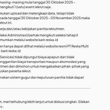
masing-masing mulai tanggal 30 Oktober 2025 –
gikuti 1 (satu) event rekrut saja.
kukan upload dan melengkapi data, tetapi tidak
 pada tanggal 30 Oktober 2025 – 05 November 2025 maka
krut ini.
kerja dan/atau kebijakan panitia rekrutmen.
leksi Administrasi) berhak mengikuti seleksi tahap II
mumkan melalui website karir.reska.id
 hanya dapat dilihat melalui website resmi PT Reska Multi
karir.reska.id
 Services) tidak dipungut biaya apapun dan tidak
enggantian biaya transportasi maupun akomodasi yang
rutmen dan dimohon untuk mengabaikan pihak-pihak yang
skan peserta rekrut.
akan sistem gugur dan keputusan panitia tidak dapat
, mari terhubung lebih lanjut untuk diskusi singkat. Silakan
i :