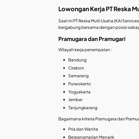
Lowongan Kerja
PT Reska Mu
Saat ini PT Reska Multi Usaha (KAI Serv
bergabung bersama dengan posisi sebaga
Pramugara dan Pramugari
Wilayah kerja penempatan :
Bandung
Cirebon
Semarang
Purwokerto
Yogyakarta
Jember
Tanjungkarang
Bagaimana kriteria Pramugara dan Pramu
Pria dan Wanita
Berpenampilan Menarik