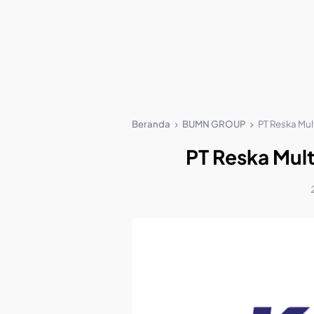
Beranda
BUMN GROUP
PT Reska Mult
PT Reska Mult