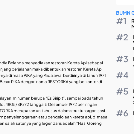
BUMN 
R
M
ndia Belanda menyediakan restoran Kereta Api sebagai
ang perjalanan maka dibentuklah restoran Kereta Api
nya di masa PJKA yang Pada awal berdirinya di tahun 1971
ai Besar PJKA dengan nama RESTORKA yang berkantor di
ayani minuman berupa “Es Siripit”, sampai pada tahun
No. 4805/SK/72 tanggal 5 Desember 1972 ber iringan
TORKA merupakan unit khusus dalam struktur organisasi
m penyelenggaraan atau pengelolaan kereta api, di masa
 salah satunya yang legendaris adalah “Nasi Goreng