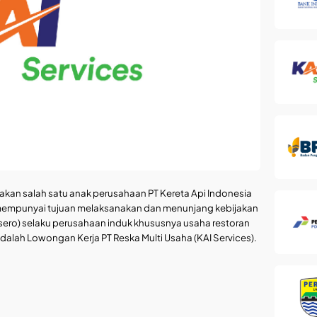
kan salah satu anak perusahaan PT Kereta Api Indonesia
, mempunyai tujuan melaksanakan dan menunjang kebijakan
rsero) selaku perusahaan induk khususnya usaha restoran
i adalah Lowongan Kerja PT Reska Multi Usaha (KAI Services).