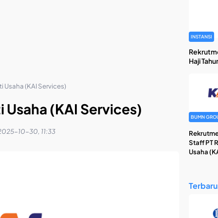
INSTANSI
Rekrutm
Haji Tahu
i Usaha (KAI Services)
i Usaha (KAI Services)
BUMN GRO
2025-10-30, 11:33
Rekrutme
Staff PT 
Usaha (KA
Terbaru