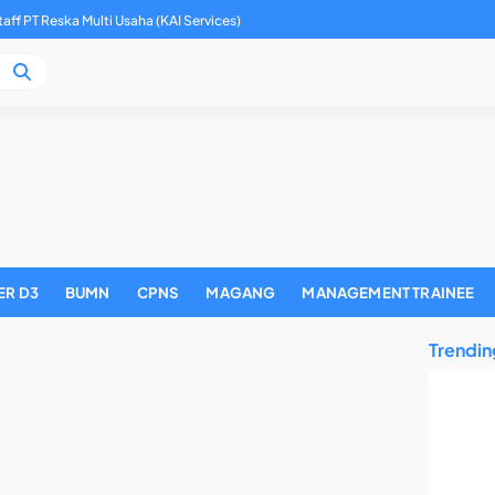
aff PT Reska Multi Usaha (KAI Services)
adan Pengelola Keuangan Haji Tahun 2026
ER D3
BUMN
CPNS
MAGANG
MANAGEMENT TRAINEE
Trendin