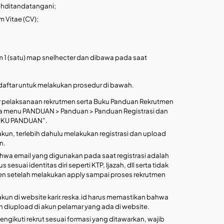
dahditandatangani;
m Vitae (CV);
1 (satu) map snelhecter dan dibawa pada saat
ftar untuk melakukan prosedur di bawah.
r pelaksanaan rekrutmen serta Buku Panduan Rekrutmen
a menu PANDUAN > Panduan > Panduan Registrasi dan
UKU PANDUAN”.
kun, terlebih dahulu melakukan registrasi dan upload
n.
wa email yang digunakan pada saat registrasi adalah
 sesuai identitas diri seperti KTP, Ijazah, dll serta tidak
 setelah melakukan apply sampai proses rekrutmen
kun di website karir.reska.id harus memastikan bahwa
diupload di akun pelamar yang ada di website.
ngikuti rekrut sesuai formasi yang ditawarkan, wajib