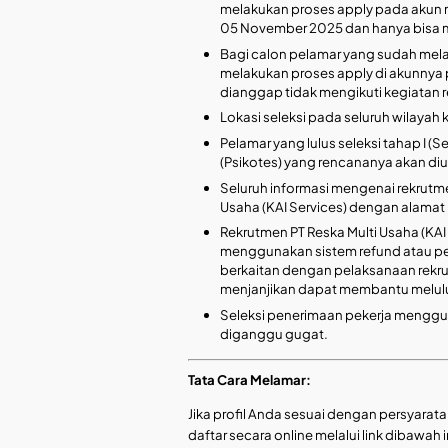
melakukan proses apply pada akun 
05 November 2025 dan hanya bisa men
Bagi calon pelamar yang sudah mela
melakukan proses apply di akunnya
dianggap tidak mengikuti kegiatan re
Lokasi seleksi pada seluruh wilayah 
Pelamar yang lulus seleksi tahap I (Se
(Psikotes) yang rencananya akan diu
Seluruh informasi mengenai rekrutmen
Usaha (KAI Services) dengan alamat : 
Rekrutmen PT Reska Multi Usaha (KAI
menggunakan sistem refund atau p
berkaitan dengan pelaksanaan rek
menjanjikan dapat membantu melulu
Seleksi penerimaan pekerja menggun
diganggu gugat.
Tata Cara Melamar:
Jika profil Anda sesuai dengan persyaratan
daftar secara online melalui link dibawah in