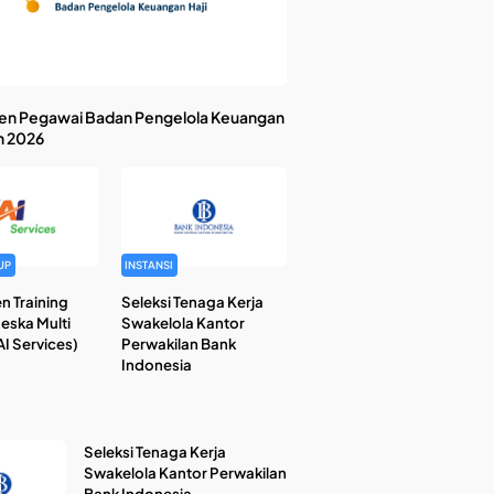
en Pegawai Badan Pengelola Keuangan
n 2026
UP
INSTANSI
n Training
Seleksi Tenaga Kerja
Reska Multi
Swakelola Kantor
I Services)
Perwakilan Bank
Indonesia
Seleksi Tenaga Kerja
Swakelola Kantor Perwakilan
Bank Indonesia