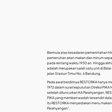
Bermula atas kesadaran pemerintahan Hi
pemenuhan akan makan dan minum sepanj
pada rentang waktu 1930 an. Hingga akhir
adalah merupakan salah satu unit di Bal
jalan Stasiun Timur No. 6 Bandung.
Pada awal berdirinya RESTORKA hanya mel
1972 dalam surat keputuhan Direksi PJKA 
setelah diluncurkan KA Parahyangan, RES
PJKA yang memberi wadah tersendiri dala
itu RESTORKA menyediakan menu makanan
Parahyangan”.