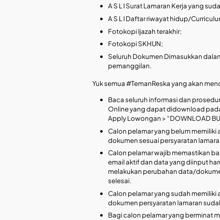
A S L I Surat Lamaran Kerja yang su
A S L I Daftar riwayat hidup/Curriculu
Fotokopi Ijazah terakhir;
Fotokopi SKHUN;
Seluruh Dokumen Dimasukkan dalam 
pemanggilan.
Yuk semua #TemanReska yang akan menda
Baca seluruh informasi dan prosedu
Online yang dapat didownload pad
Apply Lowongan > “DOWNLOAD B
Calon pelamar yang belum memiliki a
dokumen sesuai persyaratan lamara
Calon pelamar wajib memastikan bah
email aktif dan data yang diinput harus
melakukan perubahan data/dokumen
selesai.
Calon pelamar yang sudah memiliki a
dokumen persyaratan lamaran sudah 
Bagi calon pelamar yang berminat me