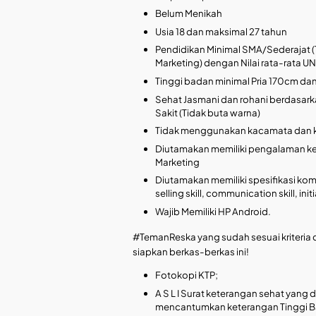
Belum Menikah
Usia 18 dan maksimal 27 tahun
Pendidikan Minimal SMA/Sederajat (
Marketing) dengan Nilai rata-rata UN 
Tinggi badan minimal Pria 170cm d
Sehat Jasmani dan rohani berdasar
Sakit (Tidak buta warna)
Tidak menggunakan kacamata dan k
Diutamakan memiliki pengalaman kerj
Marketing
Diutamakan memiliki spesifikasi kom
selling skill, communication skill, ini
Wajib Memiliki HP Android.
#TemanReska yang sudah sesuai kriteria d
siapkan berkas-berkas ini!
Fotokopi KTP;
A S L I Surat keterangan sehat yang
mencantumkan keterangan Tinggi 