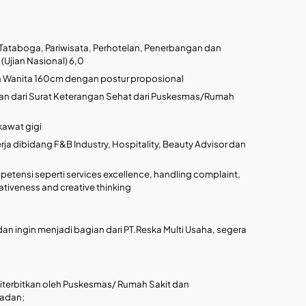
Tataboga, Pariwisata, Perhotelan, Penerbangan dan
(Ujian Nasional) 6,0
an Wanita 160cm dengan postur proposional
kan dari Surat Keterangan Sehat dari Puskesmas/Rumah
awat gigi
a dibidang F&B Industry, Hospitality, Beauty Advisor dan
petensi seperti services excellence, handling complaint,
tiativeness and creative thinking
an ingin menjadi bagian dari PT.Reska Multi Usaha, segera
 diterbitkan oleh Puskesmas/ Rumah Sakit dan
Badan;