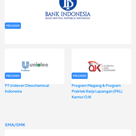
MAGANG
Program Magang Kantor Perwakilan Bank Indonesia Provinsi
DKI Jakarta Batch I
MAGANG
MAGANG
PT Unilever Oleochemical
Program Magang & Program
Indonesia
Praktek Kerja Lapangan (PKL)
Kantor OJK
SMA/SMK