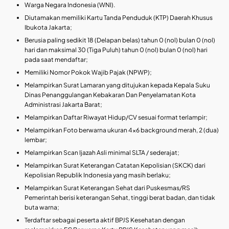
Warga Negara Indonesia (WNI).
Diutamakan memiliki Kartu Tanda Penduduk (KTP) Daerah Khusus
Ibukota Jakarta;
Berusia paling sedikit 18 (Delapan belas) tahun 0 (nol) bulan 0 (nol)
hari dan maksimal 30 (Tiga Puluh) tahun 0 (nol) bulan 0 (nol) hari
pada saat mendaftar;
Memiliki Nomor Pokok Wajib Pajak (NPWP);
Melampirkan Surat Lamaran yang ditujukan kepada Kepala Suku
Dinas Penanggulangan Kebakaran Dan Penyelamatan Kota
Administrasi Jakarta Barat;
Melampirkan Daftar Riwayat Hidup/CV sesuai format terlampir;
Melampirkan Foto berwarna ukuran 4×6 background merah, 2 (dua)
lembar;
Melampirkan Scan Ijazah Asli minimal SLTA / sederajat;
Melampirkan Surat Keterangan Catatan Kepolisian (SKCK) dari
Kepolisian Republik Indonesia yang masih berlaku;
Melampirkan Surat Keterangan Sehat dari Puskesmas/RS
Pemerintah berisi keterangan Sehat, tinggi berat badan, dan tidak
buta warna;
Terdaftar sebagai peserta aktif BPJS Kesehatan dengan