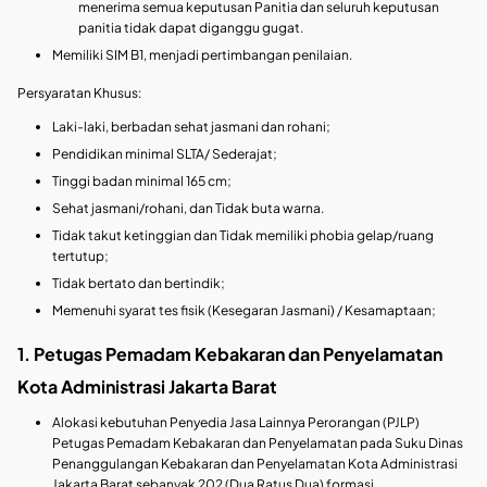
menerima semua keputusan Panitia dan seluruh keputusan
panitia tidak dapat diganggu gugat.
Memiliki SIM B1, menjadi pertimbangan penilaian.
Persyaratan Khusus:
Laki-laki, berbadan sehat jasmani dan rohani;
Pendidikan minimal SLTA/ Sederajat;
Tinggi badan minimal 165 cm;
Sehat jasmani/rohani, dan Tidak buta warna.
Tidak takut ketinggian dan Tidak memiliki phobia gelap/ruang
tertutup;
Tidak bertato dan bertindik;
Memenuhi syarat tes fisik (Kesegaran Jasmani) / Kesamaptaan;
1. Petugas Pemadam Kebakaran dan Penyelamatan
Kota Administrasi Jakarta Barat
Alokasi kebutuhan Penyedia Jasa Lainnya Perorangan (PJLP)
Petugas Pemadam Kebakaran dan Penyelamatan pada Suku Dinas
Penanggulangan Kebakaran dan Penyelamatan Kota Administrasi
Jakarta Barat sebanyak 202 (Dua Ratus Dua) formasi.