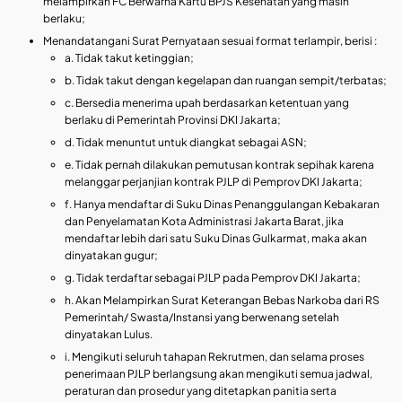
melampirkan FC Berwarna Kartu BPJS Kesehatan yang masih
berlaku;
Menandatangani Surat Pernyataan sesuai format terlampir, berisi :
a. Tidak takut ketinggian;
b. Tidak takut dengan kegelapan dan ruangan sempit/terbatas;
c. Bersedia menerima upah berdasarkan ketentuan yang
berlaku di Pemerintah Provinsi DKI Jakarta;
d. Tidak menuntut untuk diangkat sebagai ASN;
e. Tidak pernah dilakukan pemutusan kontrak sepihak karena
melanggar perjanjian kontrak PJLP di Pemprov DKI Jakarta;
f. Hanya mendaftar di Suku Dinas Penanggulangan Kebakaran
dan Penyelamatan Kota Administrasi Jakarta Barat, jika
mendaftar lebih dari satu Suku Dinas Gulkarmat, maka akan
dinyatakan gugur;
g. Tidak terdaftar sebagai PJLP pada Pemprov DKI Jakarta;
h. Akan Melampirkan Surat Keterangan Bebas Narkoba dari RS
Pemerintah/ Swasta/Instansi yang berwenang setelah
dinyatakan Lulus.
i. Mengikuti seluruh tahapan Rekrutmen, dan selama proses
penerimaan PJLP berlangsung akan mengikuti semua jadwal,
peraturan dan prosedur yang ditetapkan panitia serta