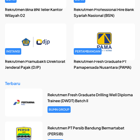
Rekrutmen Bina BNI Teller Kantor
Rekrutmen Professional Hire Bank
Wilayah 02
Syariah Nasional (BSN)
INSTANSI
PERTAMBANGAN
Rekrutmen Pramubakti Direktorat
Rekrutmen Fresh Graduate PT
Jenderal Pajak (DJP)
Pamapersada Nusantara (PAMA)
Terbaru
Rekrutmen Fresh Graduate Drilling Well Diploma
Trainee (DWDT) Batch II
BUMN GROUP
Rekrutmen PT Persib Bandung Bermartabat
(PERSIB)