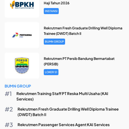
Haji Tahun 2026
INSTANSI
Rekrutmen Fresh Graduate Drilling Well Diploma
Trainee (DWDT) Batch II
BUMN GROUP
Rekrutmen PT Persib Bandung Bermartabat
(PERSIB)
LOKER S1
BUMN GROUP
Rekrutmen Training Staff PT Reska Multi Usaha (KAI
Services)
Rekrutmen Fresh Graduate Drilling Well Diploma Trainee
(DWDT) Batch II
Rekrutmen Passenger Services Agent KAI Services