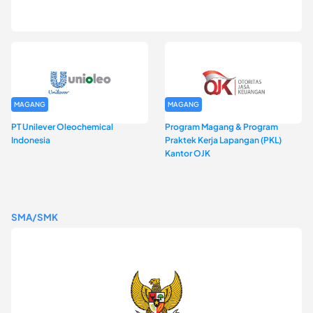
Program Magang Kantor Perwakilan Bank Indonesia Provinsi
DKI Jakarta Batch I
MAGANG
MAGANG
PT Unilever Oleochemical
Program Magang & Program
Indonesia
Praktek Kerja Lapangan (PKL)
Kantor OJK
SMA/SMK