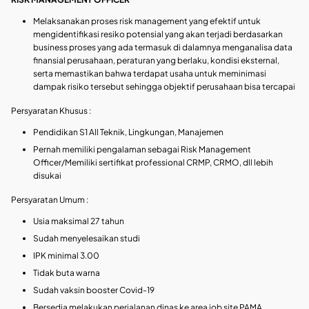
Melaksanakan proses risk management yang efektif untuk
mengidentifikasi resiko potensial yang akan terjadi berdasarkan
business proses yang ada termasuk di dalamnya menganalisa data
finansial perusahaan, peraturan yang berlaku, kondisi eksternal,
serta memastikan bahwa terdapat usaha untuk meminimasi
dampak risiko tersebut sehingga objektif perusahaan bisa tercapai
Persyaratan Khusus :
Pendidikan S1 All Teknik, Lingkungan, Manajemen
Pernah memiliki pengalaman sebagai Risk Management
Officer/Memiliki sertifikat professional CRMP, CRMO, dll lebih
disukai
Persyaratan Umum :
Usia maksimal 27 tahun
Sudah menyelesaikan studi
IPK minimal 3.00
Tidak buta warna
Sudah vaksin booster Covid-19
Bersedia melakukan perjalanan dinas ke area job site PAMA