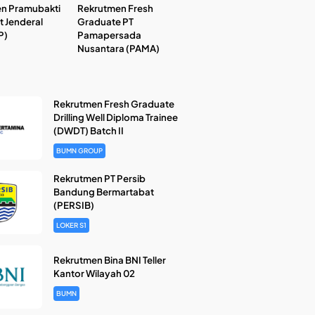
n Pramubakti
Rekrutmen Fresh
t Jenderal
Graduate PT
P)
Pamapersada
Nusantara (PAMA)
Rekrutmen Fresh Graduate
Drilling Well Diploma Trainee
(DWDT) Batch II
BUMN GROUP
Rekrutmen PT Persib
Bandung Bermartabat
(PERSIB)
LOKER S1
Rekrutmen Bina BNI Teller
Kantor Wilayah 02
BUMN