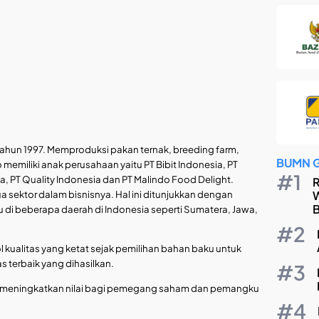
tahun 1997. Memproduksi pakan ternak, breeding farm,
BUMN 
 memiliki anak perusahaan yaitu PT Bibit Indonesia, PT
, PT Quality Indonesia dan PT Malindo Food Delight.
R
ektor dalam bisnisnya. Hal ini ditunjukkan dengan
W
B
ru di beberapa daerah di Indonesia seperti Sumatera, Jawa,
 kualitas yang ketat sejak pemilihan bahan baku untuk
 terbaik yang dihasilkan.
uk meningkatkan nilai bagi pemegang saham dan pemangku