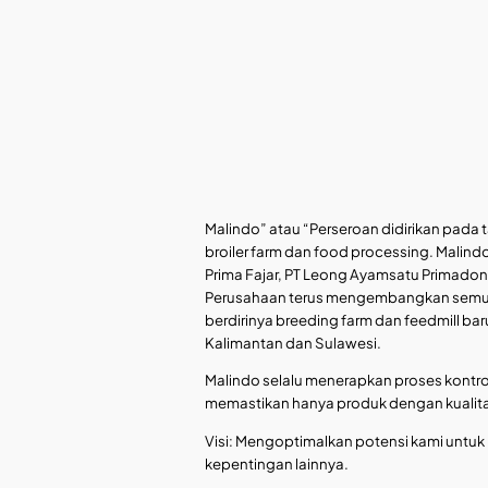
Malindo” atau “Perseroan didirikan pada 
broiler farm dan food processing. Malindo
Prima Fajar, PT Leong Ayamsatu Primadona
Perusahaan terus mengembangkan semua s
berdirinya breeding farm dan feedmill ba
Kalimantan dan Sulawesi.
Malindo selalu menerapkan proses kontrol
memastikan hanya produk dengan kualitas
Visi: Mengoptimalkan potensi kami unt
kepentingan lainnya.