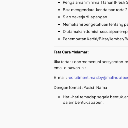
Pengalaman minimal 1 tahun (Fresh 
Bisa mengendarai kendaraan roda 2 
Siap bekerja di lapangan
Memahami pengetahuan tentang p
Diutamakan domisili sesuai penem
Penempatan Kediri/Blitar/Jember/
Tata Cara Melamar:
Jika tertarik dan memenuhi persyaratan l
email dibawah ini :
E-mail :
recruitment.malsby@malindofeed
Dengan format : Posisi_Nama
Hati-hati terhadap segala bentuk jen
dalam bentuk apapun.