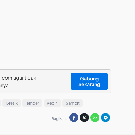
.com agar tidak
Gabung
Sekarang
nnya
Gresik
jember
Kediri
Sampit
Bagikan: