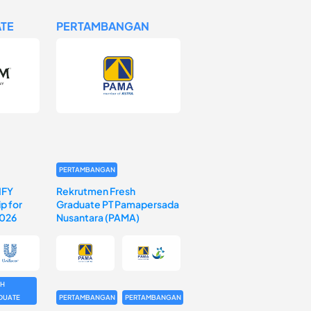
TE
PERTAMBANGAN
PERTAMBANGAN
IFY
Rekrutmen Fresh
p for
Graduate PT Pamapersada
2026
Nusantara (PAMA)
SH
DUATE
PERTAMBANGAN
PERTAMBANGAN