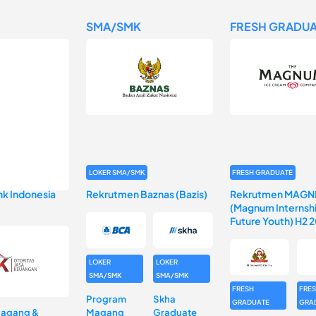
SMA/SMK
FRESH GRADUA
LOKER SMA/SMK
FRESH GRADUATE
k Indonesia
Rekrutmen Baznas (Bazis)
Rekrutmen MAGN
(Magnum Internshi
Future Youth) H2 
LOKER
LOKER
SMA/SMK
SMA/SMK
FRESH
FRE
Program
Skha
GRADUATE
GRA
Magang &
Magang
Graduate