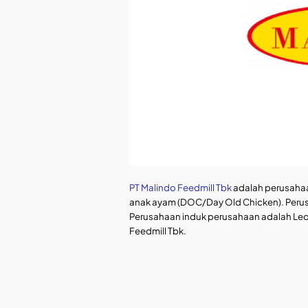
PT Malindo Feedmill Tbk
adalah perusahaa
anak ayam (DOC/Day Old Chicken). Perus
Perusahaan induk perusahaan adalah Leo
Feedmill Tbk.