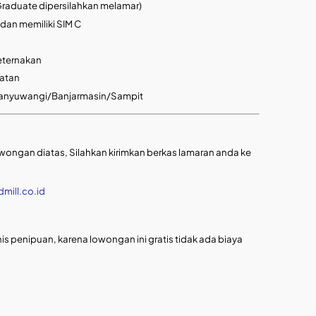
Graduate dipersilahkan melamar)
dan memiliki SIM C
eternakan
patan
Banyuwangi/Banjarmasin/Sampit
owongan diatas, Silahkan kirimkan berkas lamaran anda ke
mill.co.id
is penipuan, karena lowongan ini gratis tidak ada biaya