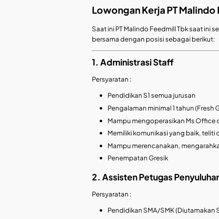
Lowongan Kerja PT Malindo 
Saat ini PT Malindo Feedmill Tbk saat 
bersama dengan posisi sebagai berikut:
1. Administrasi Staff
Persyaratan :
Pendidikan S1 semua jurusan
Pengalaman minimal 1 tahun (Fresh 
Mampu mengoperasikan Ms Office da
Memiliki komunikasi yang baik, teli
Mampu merencanakan, mengarahkan
Penempatan Gresik
2. Assisten Petugas Penyuluh
Persyaratan :
Pendidikan SMA/SMK (Diutamakan 