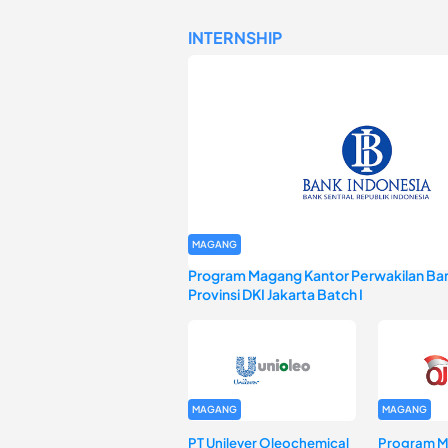
INTERNSHIP
MAGANG
Program Magang Kantor Perwakilan Ban
Provinsi DKI Jakarta Batch I
MAGANG
MAGANG
PT Unilever Oleochemical
Program 