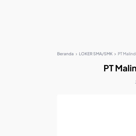
Beranda
LOKER SMA/SMK
PT Malind
PT Mali