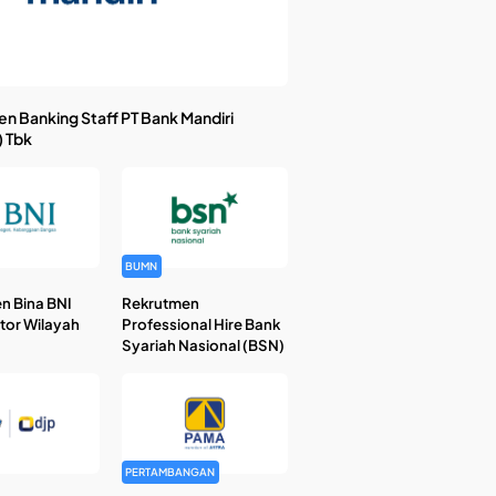
n Banking Staff PT Bank Mandiri
) Tbk
BUMN
n Bina BNI
Rekrutmen
ntor Wilayah
Professional Hire Bank
Syariah Nasional (BSN)
PERTAMBANGAN