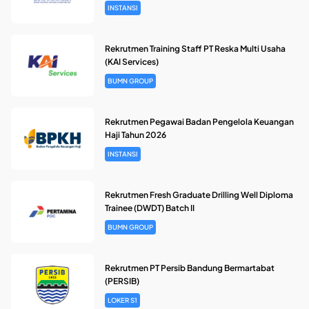
INSTANSI
Rekrutmen Training Staff PT Reska Multi Usaha
(KAI Services)
BUMN GROUP
Rekrutmen Pegawai Badan Pengelola Keuangan
Haji Tahun 2026
INSTANSI
Rekrutmen Fresh Graduate Drilling Well Diploma
Trainee (DWDT) Batch II
BUMN GROUP
Rekrutmen PT Persib Bandung Bermartabat
(PERSIB)
LOKER S1