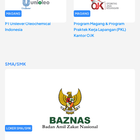
MAGANG
MAGANG
PT Unilever Oleochemical
Program Magang & Program
Indonesia
Praktek Kerja Lapangan (PKL)
Kantor OJK
SMA/SMK
LOKER SMA/SMK
Rekrutmen Baznas (Bazis)