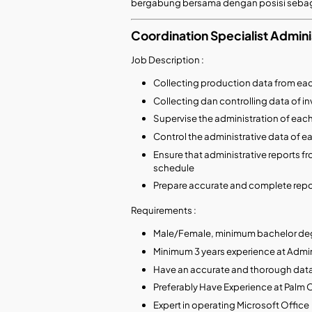
bergabung bersama dengan posisi sebaga
Coordination Specialist Admini
Job Description :
Collecting production data from ea
Collecting dan controlling data of 
Supervise the administration of ea
Control the administrative data of 
Ensure that administrative reports 
schedule
Prepare accurate and complete rep
Requirements :
Male/Female, minimum bachelor deg
Minimum 3 years experience at Admin
Have an accurate and thorough data a
Preferably Have Experience at Palm O
Expert in operating Microsoft Office