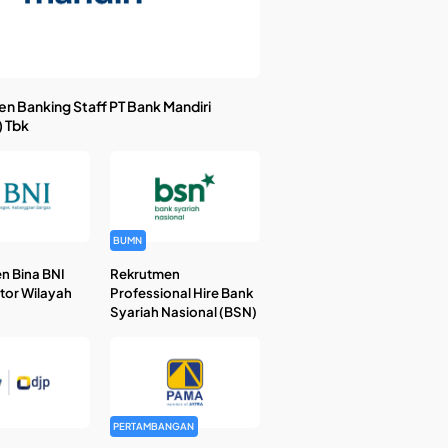
n Banking Staff PT Bank Mandiri
) Tbk
BUMN
n Bina BNI
Rekrutmen
ntor Wilayah
Professional Hire Bank
Syariah Nasional (BSN)
PERTAMBANGAN