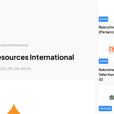
BUMN
Rekrutme
(Persero
ces International
sources International
BUMN
025-09-08, 08:04
Rekrutme
Teller Ka
02
INSTANSI