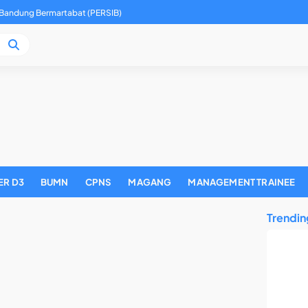
 Bandung Bermartabat (PERSIB)
eller Kantor Wilayah 02
ER D3
BUMN
CPNS
MAGANG
MANAGEMENT TRAINEE
Trendin