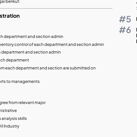
i berikut:
stration
ch department and section admin
inventory control of each department and section admin
ch department and section admin
each department
from each department and section are submitted on
orts to managements
ree from relevant major
istrative
nalysis skills
il Industry