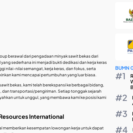
roup berawal dari pengadaan minyak sawit bekas dari
l yang sederhana ini menjadi bukti dedikasi dan kerja keras
BUMN 
i nilai-nilai semangat, kerja keras, dan fokus, serta
nkan kami mencapai pertumbuhan yang luar biasa.
R
W
awit bekas, kami telah berekspansi ke berbagai bidang,
B
 dan transportasi/pengiriman. Setiap tonggak sejarah
yahkan untuk unggul, yang membawa kami ke posisi kami
Resources International
onal memberikan kesempatan lowongan kerja untuk dapat