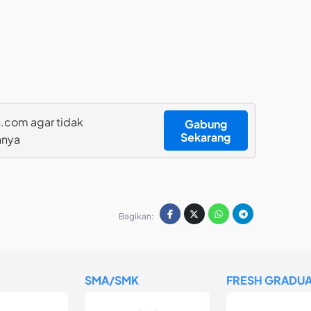
.com agar tidak
Gabung
Sekarang
nnya
Bagikan:
SMA/SMK
FRESH GRADUA