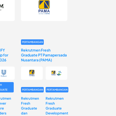
PERTAMBANGAN
IFY
Rekrutmen Fresh
p for
Graduate PT Pamapersada
2026
Nusantara (PAMA)
SH
DUATE
PERTAMBANGAN
PERTAMBANGAN
rutmen
Rekrutmen
Rekrutmen
ever
Fresh
Fresh
ure
Graduate
Graduate
ders
dan
Development