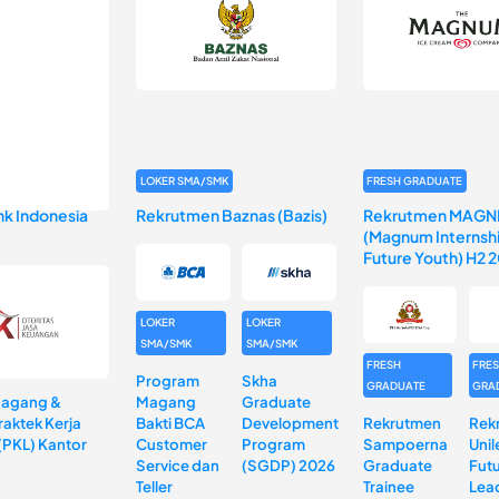
LOKER SMA/SMK
FRESH GRADUATE
k Indonesia
Rekrutmen Baznas (Bazis)
Rekrutmen MAGN
(Magnum Internshi
Future Youth) H2 
LOKER
LOKER
SMA/SMK
SMA/SMK
FRESH
FRE
Program
Skha
GRADUATE
GRA
Magang &
Magang
Graduate
aktek Kerja
Bakti BCA
Development
Rekrutmen
Rek
(PKL) Kantor
Customer
Program
Sampoerna
Unil
Service dan
(SGDP) 2026
Graduate
Fut
Teller
Trainee
Lea