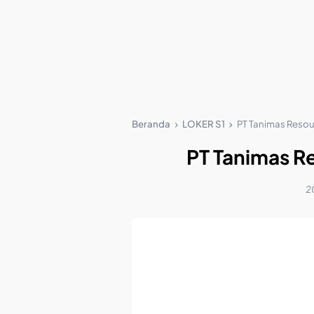
Beranda
LOKER S1
PT Tanimas Resour
PT Tanimas Re
2