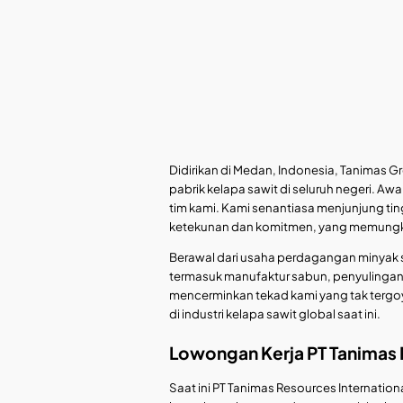
Didirikan di Medan, Indonesia, Tanimas G
pabrik kelapa sawit di seluruh negeri. Awa
tim kami. Kami senantiasa menjunjung tingg
ketekunan dan komitmen, yang memungki
Berawal dari usaha perdagangan minyak s
termasuk manufaktur sabun, penyulingan,
mencerminkan tekad kami yang tak tergo
di industri kelapa sawit global saat ini.
Lowongan Kerja PT Tanimas 
Saat ini PT Tanimas Resources Internati