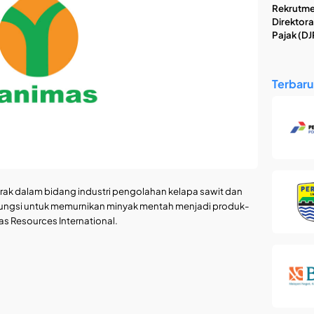
Rekrutme
Direktora
Pajak (DJ
Terbaru
erak dalam bidang industri pengolahan kelapa sawit dan
berfungsi untuk memurnikan minyak mentah menjadi produk-
s Resources International.