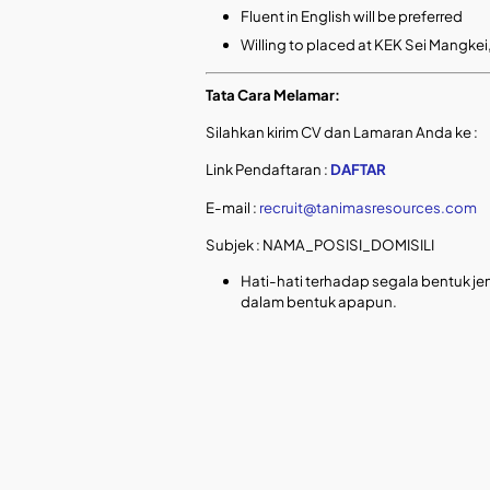
Fluent in English will be preferred
Willing to placed at KEK Sei Mangke
Tata Cara Melamar:
Silahkan kirim CV dan Lamaran Anda ke :
Link Pendaftaran :
DAFTAR
E-mail :
recruit@tanimasresources.com
Subjek : NAMA_POSISI_DOMISILI
Hati-hati terhadap segala bentuk jen
dalam bentuk apapun.