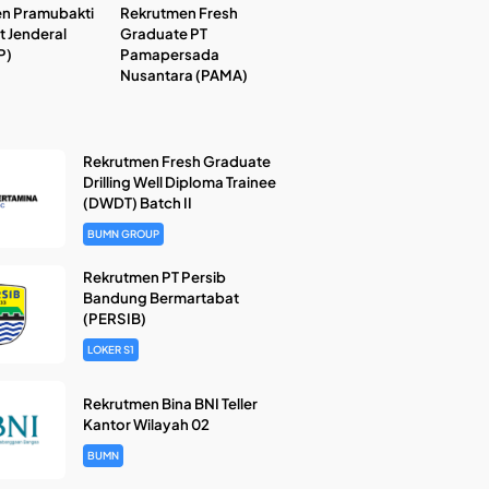
n Pramubakti
Rekrutmen Fresh
t Jenderal
Graduate PT
P)
Pamapersada
Nusantara (PAMA)
Rekrutmen Fresh Graduate
Drilling Well Diploma Trainee
(DWDT) Batch II
BUMN GROUP
Rekrutmen PT Persib
Bandung Bermartabat
(PERSIB)
LOKER S1
Rekrutmen Bina BNI Teller
Kantor Wilayah 02
BUMN