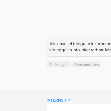
Join channel telegram lokerbumn
ketinggalan info loker terbaru lai
Sei Mangkei
Sumatera Utara
INTERNSHIP