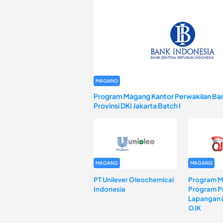
MAGANG
Program Magang Kantor Perwakilan Ban
Provinsi DKI Jakarta Batch I
MAGANG
MAGANG
PT Unilever Oleochemical
Program 
Indonesia
Program Pr
Lapangan 
OJK