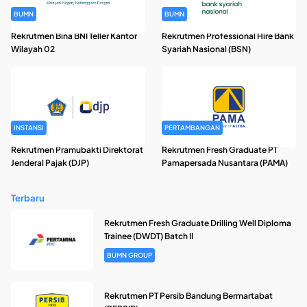
BUMN
BUMN
Rekrutmen Bina BNI Teller Kantor
Rekrutmen Professional Hire Bank
Wilayah 02
Syariah Nasional (BSN)
INSTANSI
PERTAMBANGAN
Rekrutmen Pramubakti Direktorat
Rekrutmen Fresh Graduate PT
Jenderal Pajak (DJP)
Pamapersada Nusantara (PAMA)
Terbaru
Rekrutmen Fresh Graduate Drilling Well Diploma
Trainee (DWDT) Batch II
BUMN GROUP
Rekrutmen PT Persib Bandung Bermartabat