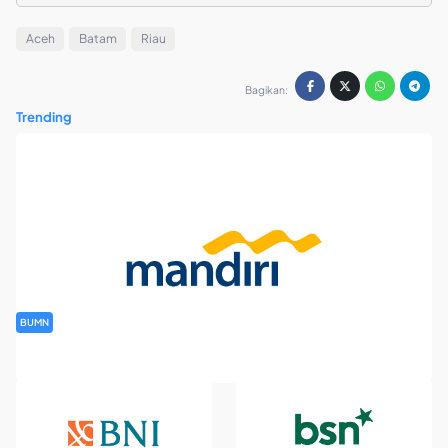
Aceh
Batam
Riau
Bagikan:
Trending
BUMN
Rekrutmen Banking Staff PT Bank Mandiri (Persero) Tbk