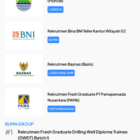
(PERSIB)
LOKER S1
Rekrutmen Bina BNI Teller Kantor Wilayah 02
BUMN
Rekrutmen Baznas (Bazis)
LOKER SMA/SMK
Rekrutmen Fresh Graduate PT Pamapersada
Nusantara (PAMA)
PERTAMBANGAN
BUMN GROUP
Rekrutmen Fresh Graduate Drilling Well Diploma Trainee
(DWDT) Batch II