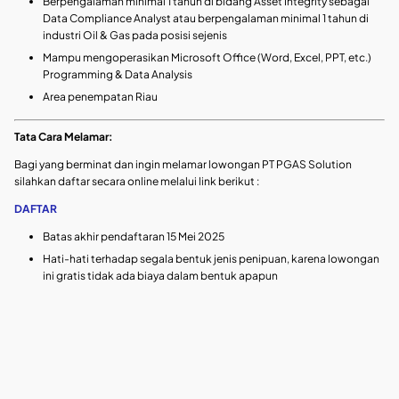
Berpengalaman minimal 1 tahun di bidang Asset Integrity sebagai
Data Compliance Analyst atau berpengalaman minimal 1 tahun di
industri Oil & Gas pada posisi sejenis
Mampu mengoperasikan Microsoft Office (Word, Excel, PPT, etc.)
Programming & Data Analysis
Area penempatan Riau
Tata Cara Melamar:
Bagi yang berminat dan ingin melamar lowongan PT PGAS Solution
silahkan daftar secara online melalui link berikut :
DAFTAR
Batas akhir pendaftaran 15 Mei 2025
Hati-hati terhadap segala bentuk jenis penipuan, karena lowongan
ini gratis tidak ada biaya dalam bentuk apapun