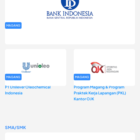
MAGANG
Program Magang Kantor Perwakilan Bank Indonesia Provinsi
DKI Jakarta Batch I
MAGANG
MAGANG
PT Unilever Oleochemical
Program Magang & Program
Indonesia
Praktek Kerja Lapangan (PKL)
Kantor OJK
SMA/SMK