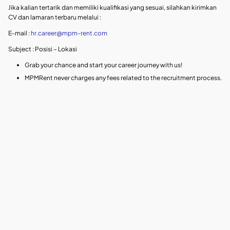
Jika kalian tertarik dan memiliki kualifikasi yang sesuai, silahkan kirimkan
CV dan lamaran terbaru melalui :
E-mail :
hr.career@mpm-rent.com
Subject : Posisi – Lokasi
Grab your chance and start your career journey with us!
MPMRent never charges any fees related to the recruitment process.