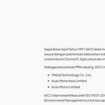
Sejak Bulan April Tahun 1997, AICC tela
sesuai dengan permintaan kebutuhan indu
untuk Industri Otomotif, Agriculture dan in
Sebagai perusahaan PMA Jepang, AICC me
I Metal Technology Co.,Ltd.
Isuzu Motor Asia Limited
Isuzu Motor Limited
AICC telah tersertifikasi oleh ISO 9001
(Environmetal Management) untuk terca