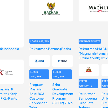
LOKER SMA/SMK
FRESH GRADUATE
k Indonesia
Rekrutmen Baznas (Bazis)
Rekrutmen MAGN
(Magnum Internshi
Future Youth) H2 
LOKER
LOKER
SMA/SMK
SMA/SMK
FRESH
FRE
Program
Skha
GRADUATE
GRA
Magang &
Magang
Graduate
aktek Kerja
Bakti BCA
Development
Rekrutmen
Rek
(PKL) Kantor
Customer
Program
Sampoerna
Unil
Service dan
(SGDP) 2026
Graduate
Fut
Teller
Trainee
Lea