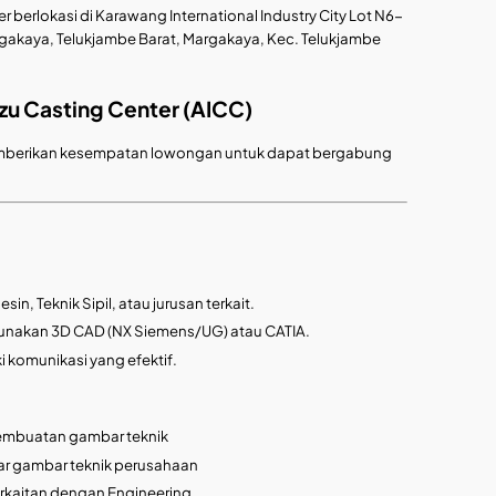
r berlokasi di Karawang International Industry City Lot N6-
argakaya, Telukjambe Barat, Margakaya, Kec. Telukjambe
zu Casting Center (AICC)
 memberikan kesempatan lowongan untuk dapat bergabung
sin, Teknik Sipil, atau jurusan terkait.
unakan 3D CAD (NX Siemens/UG) atau CATIA.
i komunikasi yang efektif.
embuatan gambar teknik
r gambar teknik perusahaan
rkaitan dengan Engineering