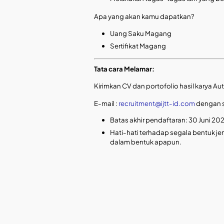
Apa yang akan kamu dapatkan?
Uang Saku Magang
Sertifikat Magang
Tata cara Melamar:
Kirimkan CV dan portofolio hasil karya A
E-mail :
recruitment@ijtt-id.com
dengan s
Batas akhir pendaftaran: 30 Juni 20
Hati-hati terhadap segala bentuk jen
dalam bentuk apapun.