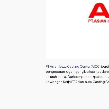
PT Asian Isuzu Casting Center (AICC)
berdi
pengecoran logam yang berkualitas dan s
seluruh dunia. Dari component/parts untuk 
Lowongan Kerja PT Asian Isuzu Casting C