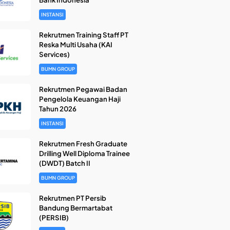
INSTANSI
Rekrutmen Training Staff PT
Reska Multi Usaha (KAI
Services)
BUMN GROUP
Rekrutmen Pegawai Badan
Pengelola Keuangan Haji
Tahun 2026
INSTANSI
Rekrutmen Fresh Graduate
Drilling Well Diploma Trainee
(DWDT) Batch II
BUMN GROUP
Rekrutmen PT Persib
Bandung Bermartabat
(PERSIB)