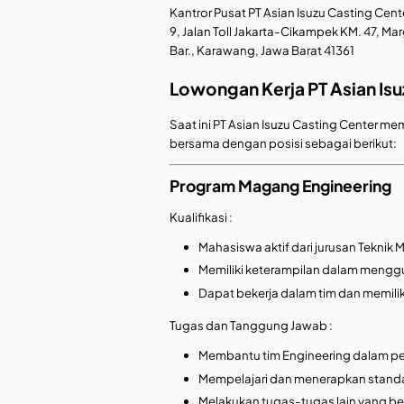
Kantror Pusat PT Asian Isuzu Casting Cente
9, Jalan Toll Jakarta-Cikampek KM. 47, M
Bar., Karawang, Jawa Barat 41361
Lowongan Kerja PT Asian Isu
Saat ini PT Asian Isuzu Casting Center
bersama dengan posisi sebagai berikut:
Program Magang Engineering
Kualifikasi :
Mahasiswa aktif dari jurusan Teknik Me
Memiliki keterampilan dalam mengg
Dapat bekerja dalam tim dan memilik
Tugas dan Tanggung Jawab :
Membantu tim Engineering dalam p
Mempelajari dan menerapkan standa
Melakukan tugas-tugas lain yang be