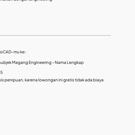
utoCAD-mu ke :
ubjek Magang Engineering – Nama Lengkap
25
is penipuan, karena lowongan ini gratis tidak ada biaya