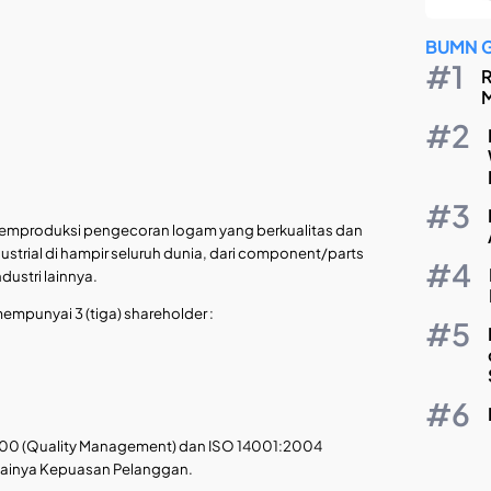
BUMN 
R
M
h memproduksi pengecoran logam yang berkualitas dan
strial di hampir seluruh dunia, dari component/parts
dustri lainnya.
mpunyai 3 (tiga) shareholder :
:2000 (Quality Management) dan ISO 14001:2004
painya Kepuasan Pelanggan.