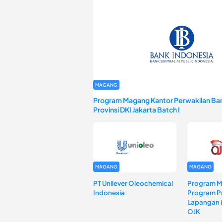
MAGANG
Program Magang Kantor Perwakilan Ban
Provinsi DKI Jakarta Batch I
MAGANG
MAGANG
PT Unilever Oleochemical
Program 
Indonesia
Program Pr
Lapangan 
OJK