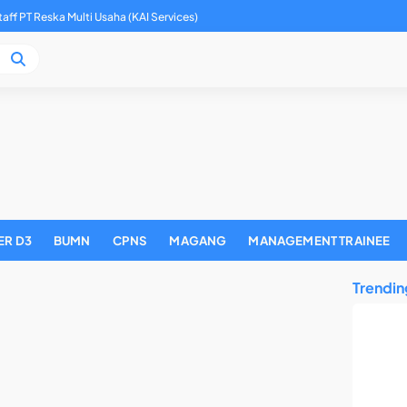
aff PT Reska Multi Usaha (KAI Services)
adan Pengelola Keuangan Haji Tahun 2026
ER D3
BUMN
CPNS
MAGANG
MANAGEMENT TRAINEE
Trendin