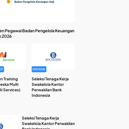
en Pegawai Badan Pengelola Keuangan
n 2026
UP
INSTANSI
n Training
Seleksi Tenaga Kerja
Reska Multi
Swakelola Kantor
I Services)
Perwakilan Bank
Indonesia
Seleksi Tenaga Kerja
Swakelola Kantor Perwakilan
Bank Indonesia