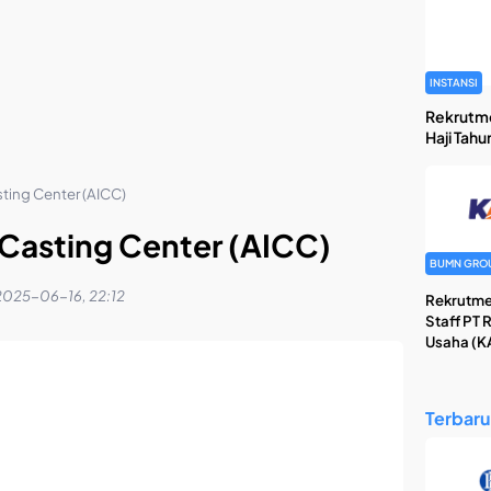
INSTANSI
Rekrutm
Haji Tahu
sting Center (AICC)
 Casting Center (AICC)
BUMN GRO
2025-06-16, 22:12
Rekrutme
Staff PT 
Usaha (KA
Terbaru