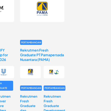
PERTAMBANGAN
IFY
Rekrutmen Fresh
p for
Graduate PT Pamapersada
2026
Nusantara (PAMA)
SH
DUATE
PERTAMBANGAN
PERTAMBANGAN
rutmen
Rekrutmen
Rekrutmen
ever
Fresh
Fresh
ure
Graduate
Graduate
ders
dan
Development