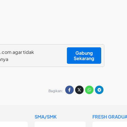
.com agar tidak
Gabung
Sekarang
nnya
Bagikan:
SMA/SMK
FRESH GRADUA