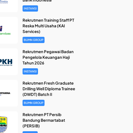
INSTANSI
Rekrutmen Training Staff PT
Reska Multi Usaha (KAI
Services)
BUMN GROUP
Rekrutmen Pegawai Badan
Pengelola Keuangan Haji
Tahun 2026
INSTANSI
Rekrutmen Fresh Graduate
Drilling Well Diploma Trainee
(DWDT) Batch II
BUMN GROUP
Rekrutmen PT Persib
Bandung Bermartabat
(PERSIB)