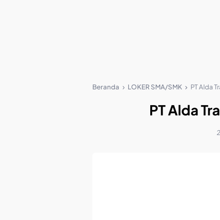
Beranda
LOKER SMA/SMK
PT Alda Tr
PT Alda Tr
2