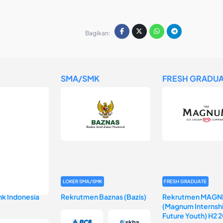
Bagikan:
SMA/SMK
FRESH GRADUA
LOKER SMA/SMK
FRESH GRADUATE
k Indonesia
Rekrutmen Baznas (Bazis)
Rekrutmen MAGN
(Magnum Internshi
Future Youth) H2 