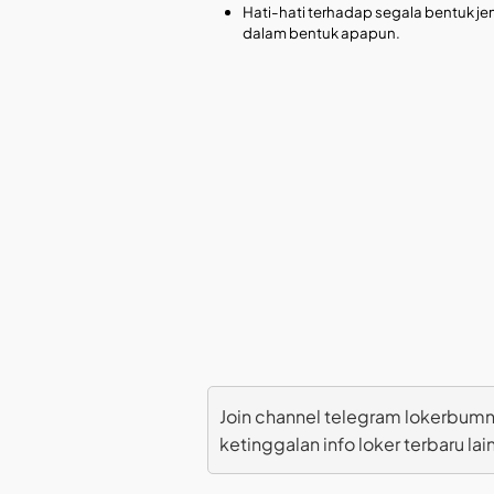
Hati-hati terhadap segala bentuk jen
dalam bentuk apapun.
Join channel telegram lokerbumn
ketinggalan info loker terbaru lai