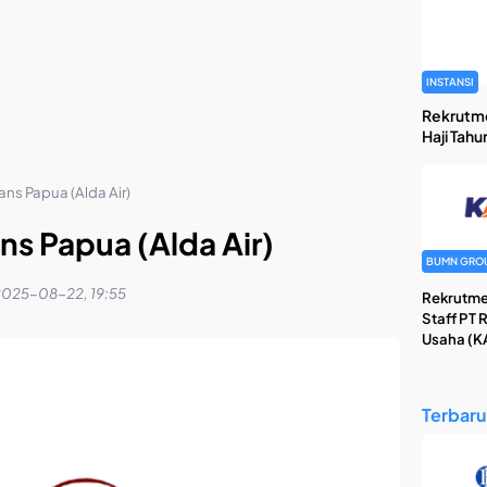
INSTANSI
Rekrutm
Haji Tahu
ans Papua (Alda Air)
ans Papua (Alda Air)
BUMN GRO
025-08-22, 19:55
Rekrutme
Staff PT 
Usaha (KA
Terbaru