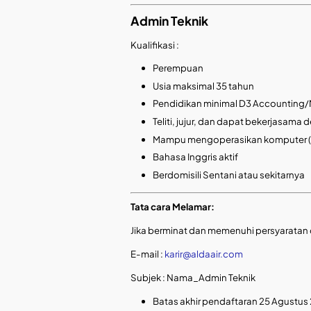
Admin Teknik
Kualifikasi :
Perempuan
Usia maksimal 35 tahun
Pendidikan minimal D3 Accounting
Teliti, jujur, dan dapat bekerjasama 
Mampu mengoperasikan komputer (M
Bahasa Inggris aktif
Berdomisili Sentani atau sekitarnya
Tata cara Melamar:
Jika berminat dan memenuhi persyaratan d
E-mail :
karir@aldaair.com
Subjek : Nama_Admin Teknik
Batas akhir pendaftaran 25 Agustus