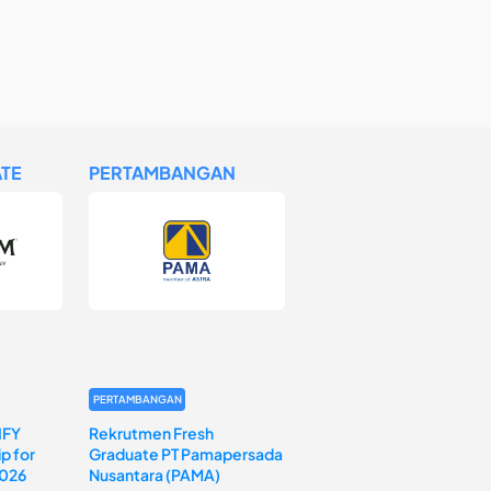
TE
PERTAMBANGAN
PERTAMBANGAN
IFY
Rekrutmen Fresh
p for
Graduate PT Pamapersada
2026
Nusantara (PAMA)