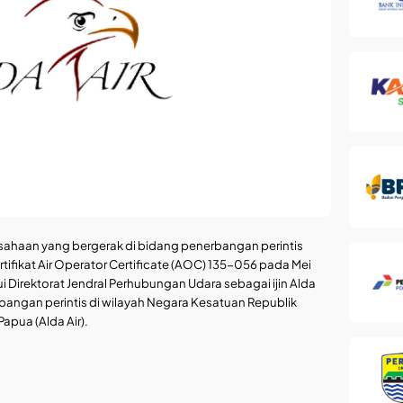
usahaan yang bergerak di bidang penerbangan perintis
tifikat Air Operator Certificate (AOC) 135-056 pada Mei
 Direktorat Jendral Perhubungan Udara sebagai ijin Alda
angan perintis di wilayah Negara Kesatuan Republik
apua (Alda Air).