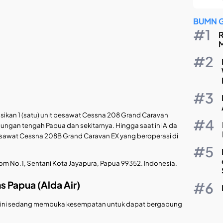
BUMN 
R
M
sikan 1 (satu) unit pesawat Cessna 208 Grand Caravan
ngan tengah Papua dan sekitarnya. Hingga saat ini Alda
pesawat Cessna 208B Grand Caravan EX yang beroperasi di
elkom No.1, Sentani Kota Jayapura, Papua 99352. Indonesia.
s Papua (Alda Air)
 saat ini sedang membuka kesempatan untuk dapat bergabung