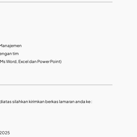
/Manajemen
dengan tim
s Word, Excel dan Power Point)
iatas silahkan kirimkan berkas lamaran anda ke :
 2025