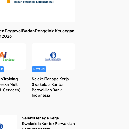
en Pegawai Badan Pengelola Keuangan
n 2026
UP
INSTANSI
n Training
Seleksi Tenaga Kerja
Reska Multi
Swakelola Kantor
I Services)
Perwakilan Bank
Indonesia
Seleksi Tenaga Kerja
Swakelola Kantor Perwakilan
Bank Indonesia