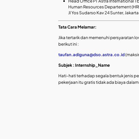
Head Office PT Astra International T
Human Resources Departement (HR
Jl Yos Sudarso Kav 24 Sunter, Jakarta
Tata Cara Melamar:
Jika tertarik dan memenuhi persyaratan lo
berikut ini :
taufan.adiguna@dso.astra.co.id
(maksi
Subjek : Internship_Name
Hati-hati terhadap segala bentuk jenis 
pekerjaan itu gratis tidak ada biaya dal