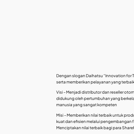
Dengan slogan Daihatsu “Innovation for
serta memberikan pelayanan yang terbai
Visi – Menjadi distributor dan reseller o
didukung oleh pertumbuhan yang berkela
manusia yang sangat kompeten
Misi – Memberikan nilai terbaik untuk produ
kuat dan efisien melalui pengembangan fa
Menciptakan nilai terbaik bagi para Shar