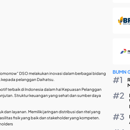
BUMN 
 Tomorrow” DSO melakukan inovasi dalam berbagai bidang
R
k kepada pelanggan Daihatsu.
M
tomotif terbaik di Indonesia dalam hal Kepuasan Pelanggan
njutan. Struktur keuangan yang sehat dan sumber daya
k dan layanan. Memiliki jaringan distribusi dan ritel yang
silitas fisik yang baik dan stakeholder yang kompeten.
eholders