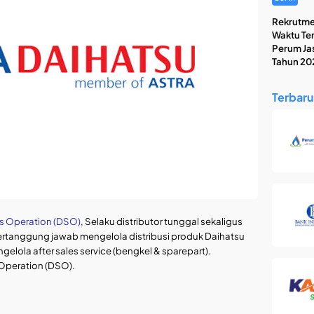
Rekrutme
Waktu Te
Perum Jasa
Tahun 20
Terbaru
s Operation (DSO)
, Selaku distributor tunggal sekaligus
rtanggung jawab mengelola distribusi produk Daihatsu
lola after sales service (bengkel & sparepart).
Operation (DSO).