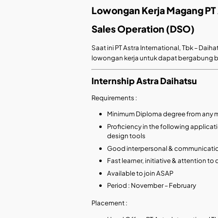
Lowongan Kerja Magang PT A
Sales Operation (DSO)
Saat ini PT Astra International, Tbk – D
lowongan kerja untuk dapat bergabung b
Internship Astra Daihatsu
Requirements :
Minimum Diploma degree from any ma
Proficiency in the following applicat
design tools
Good interpersonal & communication
Fast learner, initiative & attention to 
Available to join ASAP
Period : November – February
Placement :