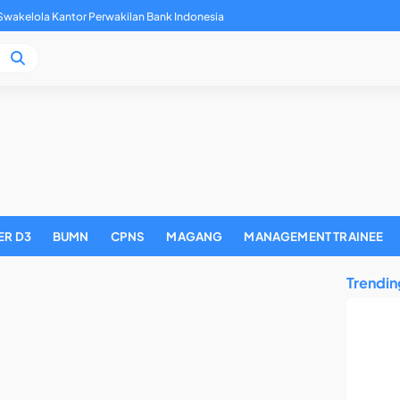
aff PT Reska Multi Usaha (KAI Services)
ER D3
BUMN
CPNS
MAGANG
MANAGEMENT TRAINEE
Trendin