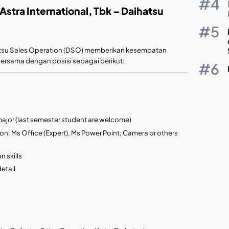
stra International, Tbk – Daihatsu
aihatsu Sales Operation (DSO) memberikan kesempatan
ersama dengan posisi sebagai berikut:
jor (last semester student are welcome)
ion: Ms Office (Expert), Ms Power Point, Camera or others
 skills
detail