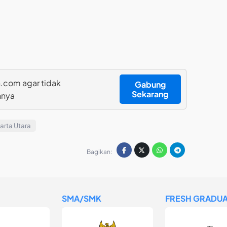
.com agar tidak
Gabung
Sekarang
nnya
arta Utara
Bagikan:
SMA/SMK
FRESH GRADUA