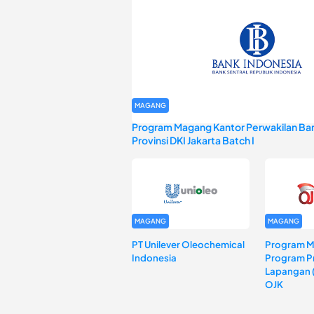
MAGANG
Program Magang Kantor Perwakilan Ban
Provinsi DKI Jakarta Batch I
MAGANG
MAGANG
PT Unilever Oleochemical
Program 
Indonesia
Program Pr
Lapangan 
OJK