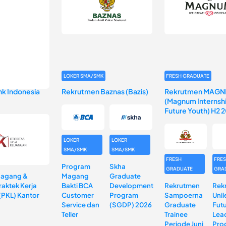
LOKER SMA/SMK
FRESH GRADUATE
k Indonesia
Rekrutmen Baznas (Bazis)
Rekrutmen MAGN
(Magnum Internshi
Future Youth) H2 
LOKER
LOKER
SMA/SMK
SMA/SMK
FRESH
FRE
Program
Skha
GRADUATE
GRA
Magang &
Magang
Graduate
aktek Kerja
Bakti BCA
Development
Rekrutmen
Rek
(PKL) Kantor
Customer
Program
Sampoerna
Unil
Service dan
(SGDP) 2026
Graduate
Fut
Teller
Trainee
Lea
Periode Juni
Pro