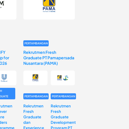
PERTAMBANGAN
IFY
Rekrutmen Fresh
p for
Graduate PT Pamapersada
2026
Nusantara (PAMA)
SH
DUATE
PERTAMBANGAN
PERTAMBANGAN
rutmen
Rekrutmen
Rekrutmen
ever
Fresh
Fresh
ure
Graduate
Graduate
ders
dan
Development
gramme
Experience
Program PT