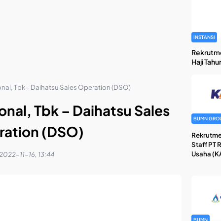
INSTANSI
Rekrutm
Haji Tahu
ional, Tbk – Daihatsu Sales Operation (DSO)
ional, Tbk – Daihatsu Sales
BUMN GRO
ation (DSO)
Rekrutme
Staff PT 
Usaha (KA
2022-11-16, 13:44
BUMN