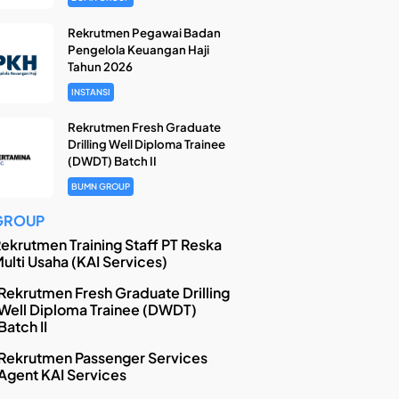
Rekrutmen Pegawai Badan
Pengelola Keuangan Haji
Tahun 2026
INSTANSI
Rekrutmen Fresh Graduate
Drilling Well Diploma Trainee
(DWDT) Batch II
BUMN GROUP
GROUP
ekrutmen Training Staff PT Reska
ulti Usaha (KAI Services)
Rekrutmen Fresh Graduate Drilling
Well Diploma Trainee (DWDT)
Batch II
Rekrutmen Passenger Services
Agent KAI Services