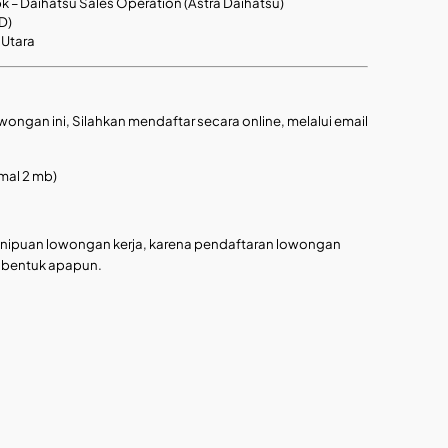
bk – Daihatsu Sales Operation (Astra Daihatsu)
D)
 Utara
wongan ini, Silahkan mendaftar secara online, melalui email
mal 2 mb)
penipuan lowongan kerja, karena pendaftaran lowongan
am bentuk apapun.