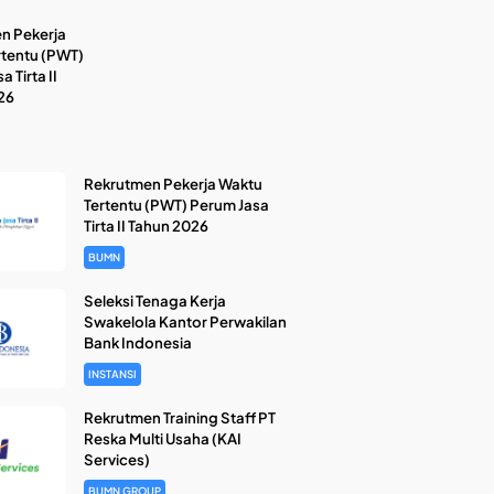
n Pekerja
rtentu (PWT)
 Tirta II
26
Rekrutmen Pekerja Waktu
Tertentu (PWT) Perum Jasa
Tirta II Tahun 2026
BUMN
Seleksi Tenaga Kerja
Swakelola Kantor Perwakilan
Bank Indonesia
INSTANSI
Rekrutmen Training Staff PT
Reska Multi Usaha (KAI
Services)
BUMN GROUP