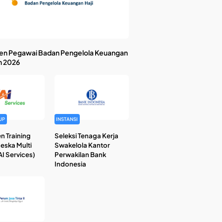
en Pegawai Badan Pengelola Keuangan
n 2026
UP
INSTANSI
n Training
Seleksi Tenaga Kerja
Reska Multi
Swakelola Kantor
I Services)
Perwakilan Bank
Indonesia