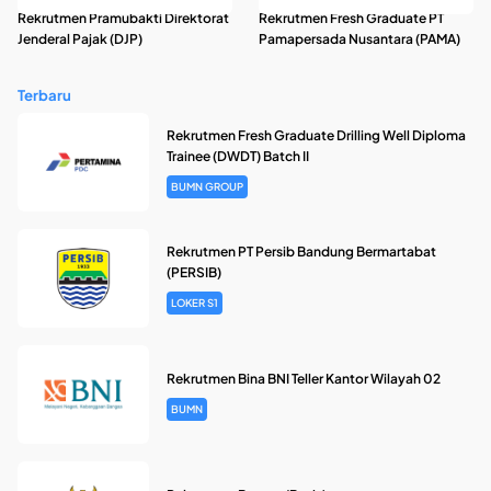
Rekrutmen Pramubakti Direktorat
Rekrutmen Fresh Graduate PT
Jenderal Pajak (DJP)
Pamapersada Nusantara (PAMA)
Terbaru
Rekrutmen Fresh Graduate Drilling Well Diploma
Trainee (DWDT) Batch II
BUMN GROUP
Rekrutmen PT Persib Bandung Bermartabat
(PERSIB)
LOKER S1
Rekrutmen Bina BNI Teller Kantor Wilayah 02
BUMN