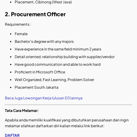
Placement, Cibinong (West Java)
2. Procurement Officer
Requirements :
Female
Bachelor’s degree with any majors
Have experience in the same field minimum 2 years
Detail oriented, relationship building with supplier/vendor
Have good communication and able to work hard
Proficient in Microsoft Office
Well Organized, Fast Learning, Problem Solver
Placement South Jakarta
Baca Juga Lowongan Kerja lulusan D3 lainnya
Tata Cara Melamar:
Apabila anda memiliki kualifikasi yang dibutuhkan perusahaan dan ingin
melamar silahkan daftarkan diri kalian melalui link berikut:
DAFTAR