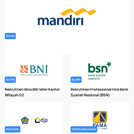
BUMN
Rekrutmen Banking Staff PT Bank Mandiri (Persero) Tbk
BUMN
BUMN
Rekrutmen Bina BNI Teller Kantor
Rekrutmen Professional Hire Bank
Wilayah 02
Syariah Nasional (BSN)
INSTANSI
PERTAMBANGAN