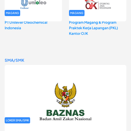
MAGANG
MAGANG
PT Unilever Oleochemical
Program Magang & Program
Indonesia
Praktek Kerja Lapangan (PKL)
Kantor OJK
SMA/SMK
LOKER SMA/SMK
Rekrutmen Baznas (Bazis)