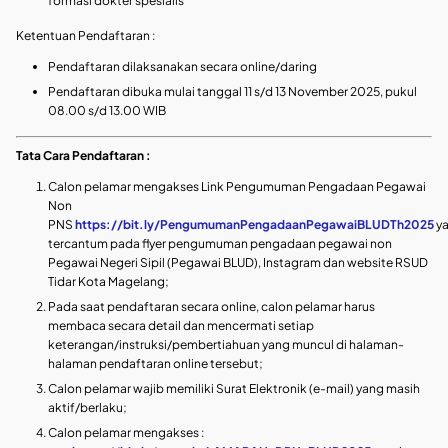
formasi dokter spesialis
Ketentuan Pendaftaran :
Pendaftaran dilaksanakan secara online/daring
Pendaftaran dibuka mulai tanggal 11 s/d 13 November 2025, pukul
08.00 s/d 13.00 WIB
Tata Cara Pendaftaran :
Calon pelamar mengakses Link Pengumuman Pengadaan Pegawai
Non
PNS
https://bit.ly/PengumumanPengadaanPegawaiBLUDTh2025
y
tercantum pada flyer pengumuman pengadaan pegawai non
Pegawai Negeri Sipil (Pegawai BLUD), Instagram dan website RSUD
Tidar Kota Magelang;
Pada saat pendaftaran secara online, calon pelamar harus
membaca secara detail dan mencermati setiap
keterangan/instruksi/pembertiahuan yang muncul di halaman-
halaman pendaftaran online tersebut;
Calon pelamar wajib memiliki Surat Elektronik (e-mail) yang masih
aktif/berlaku;
Calon pelamar mengakses :