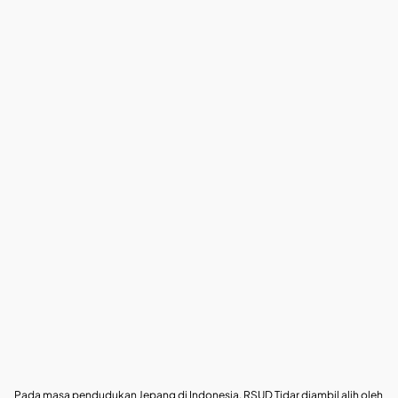
Pada masa pendudukan Jepang di Indonesia, RSUD Tidar diambil alih oleh