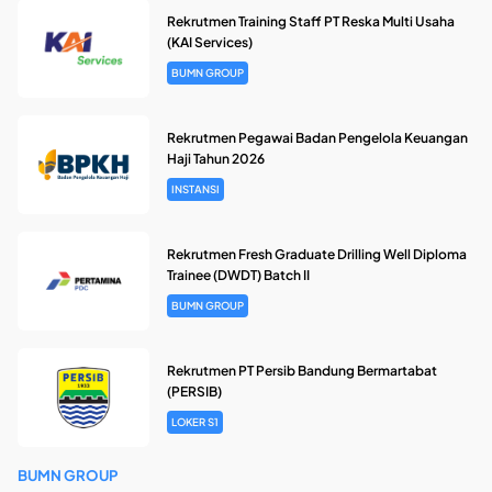
Rekrutmen Training Staff PT Reska Multi Usaha
(KAI Services)
BUMN GROUP
Rekrutmen Pegawai Badan Pengelola Keuangan
Haji Tahun 2026
INSTANSI
Rekrutmen Fresh Graduate Drilling Well Diploma
Trainee (DWDT) Batch II
BUMN GROUP
Rekrutmen PT Persib Bandung Bermartabat
(PERSIB)
LOKER S1
BUMN GROUP