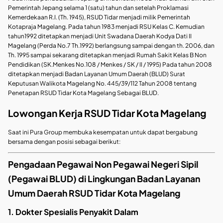
Pemerintah Jepang selama 1 (satu) tahun dan setelah Proklamasi
Kemerdekaan R.I. (Th. 1945), RSUD Tidar menjadi milik Pemerintah
Kotapraja Magelang. Pada tahun 1983 menjadi RSU Kelas C. Kemudian
tahun1992 ditetapkan menjadi Unit Swadana Daerah Kodya Dati II
Magelang (Perda No.7 Th.1992) berlangsung sampai dengan th. 2006, dan
Th. 1995 sampai sekarang ditetapkan menjadi Rumah Sakit Kelas B Non
Pendidikan (SK.Menkes No.108 / Menkes / SK / II / 1995) Pada tahun 2008
ditetapkan menjadi Badan Layanan Umum Daerah (BLUD) Surat
Keputusan Walikota Magelang No. 445/39/112 Tahun 2008 tentang
Penetapan RSUD Tidar Kota Magelang Sebagai BLUD.
Lowongan Kerja RSUD Tidar Kota Magelang
Saat ini Pura Group membuka kesempatan untuk dapat bergabung
bersama dengan posisi sebagai berikut:
Pengadaan Pegawai Non Pegawai Negeri Sipil
(Pegawai BLUD) di Lingkungan Badan Layanan
Umum Daerah RSUD Tidar Kota Magelang
1. Dokter Spesialis Penyakit Dalam