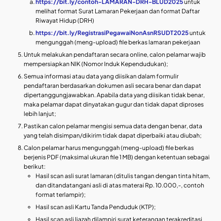
https://bit.ly/contoh-LAMARAN-DRH-BLUD2025
untuk
melihat format Surat Lamaran Pekerjaan dan format Daftar
Riwayat Hidup (DRH)
https://bit.ly/RegistrasiPegawaiNonAsnRSUDT2025
untuk
mengunggah (meng-upload) file berkas lamaran pekerjaan
Untuk melakukan pendaftaran secara online, calon pelamar wajib
mempersiapkan NIK (Nomor Induk Kependudukan);
Semua informasi atau data yang diisikan dalam formulir
pendaftaran berdasarkan dokumen asli secara benar dan dapat
dipertanggungjawabkan. Apabila data yang diisikan tidak benar,
maka pelamar dapat dinyatakan gugur dan tidak dapat diproses
lebih lanjut;
Pastikan calon pelamar mengisi semua data dengan benar, data
yang telah disimpan/dikirim tidak dapat diperbaiki atau diubah;
Calon pelamar harus mengunggah (meng-upload) file berkas
berjenis PDF (maksimal ukuran file 1 MB) dengan ketentuan sebagai
berikut:
Hasil scan asli surat lamaran (ditulis tangan dengan tinta hitam,
dan ditandatangani asli di atas materai Rp. 10.000,-, contoh
format terlampir);
Hasil scan asli Kartu Tanda Penduduk (KTP);
Hasil scan asli Ijazah dilampiri surat keterangan terakreditasi