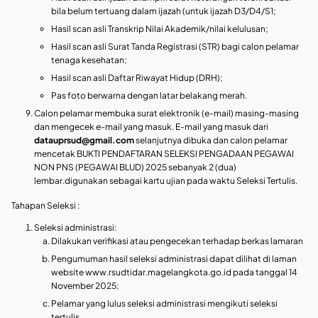
bila belum tertuang dalam ijazah (untuk ijazah D3/D4/S1;
Hasil scan asli Transkrip Nilai Akademik/nilai kelulusan;
Hasil scan asli Surat Tanda Registrasi (STR) bagi calon pelamar
tenaga kesehatan;
Hasil scan asli Daftar Riwayat Hidup (DRH);
Pas foto berwarna dengan latar belakang merah.
Calon pelamar membuka surat elektronik (e-mail) masing-masing
dan mengecek e-mail yang masuk. E-mail yang masuk dari
datauprsud@gmail.com
selanjutnya dibuka dan calon pelamar
mencetak BUKTI PENDAFTARAN SELEKSI PENGADAAN PEGAWAI
NON PNS (PEGAWAI BLUD) 2025 sebanyak 2 (dua)
lembar.digunakan sebagai kartu ujian pada waktu Seleksi Tertulis.
Tahapan Seleksi :
Seleksi administrasi:
Dilakukan verifikasi atau pengecekan terhadap berkas lamaran
Pengumuman hasil seleksi administrasi dapat dilihat di laman
website www.rsudtidar.magelangkota.go.id pada tanggal 14
November 2025;
Pelamar yang lulus seleksi administrasi mengikuti seleksi
tertulis.