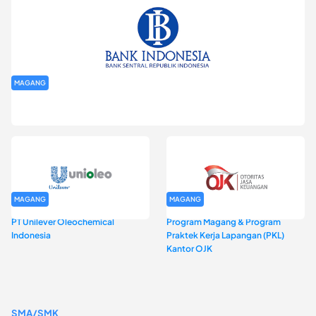
MAGANG
Program Magang Kantor Perwakilan Bank Indonesia Provinsi
DKI Jakarta Batch I
MAGANG
MAGANG
PT Unilever Oleochemical
Program Magang & Program
Indonesia
Praktek Kerja Lapangan (PKL)
Kantor OJK
SMA/SMK