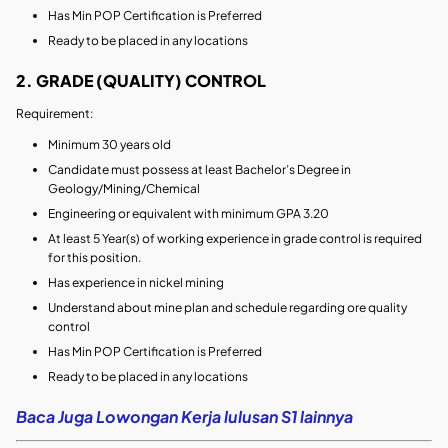
Has Min POP Certification is Preferred
Ready to be placed in any locations
2. GRADE (QUALITY) CONTROL
Requirement:
Minimum 30 years old
Candidate must possess at least Bachelor’s Degree in
Geology/Mining/Chemical
Engineering or equivalent with minimum GPA 3.20
At least 5 Year(s) of working experience in grade control is required
for this position.
Has experience in nickel mining
Understand about mine plan and schedule regarding ore quality
control
Has Min POP Certification is Preferred
Ready to be placed in any locations
Baca Juga Lowongan Kerja lulusan S1 lainnya