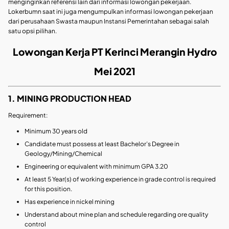
menginginkan referensi lain dari informasi lowongan pekerjaan.
Lokerbumn saat ini juga mengumpulkan informasi lowongan pekerjaan
dari perusahaan Swasta maupun Instansi Pemerintahan sebagai salah
satu opsi pilihan.
Lowongan Kerja PT Kerinci Merangin Hydro
Mei 2021
1. MINING PRODUCTION HEAD
Requirement:
Minimum 30 years old
Candidate must possess at least Bachelor’s Degree in
Geology/Mining/Chemical
Engineering or equivalent with minimum GPA 3.20
At least 5 Year(s) of working experience in grade control is required
for this position.
Has experience in nickel mining
Understand about mine plan and schedule regarding ore quality
control