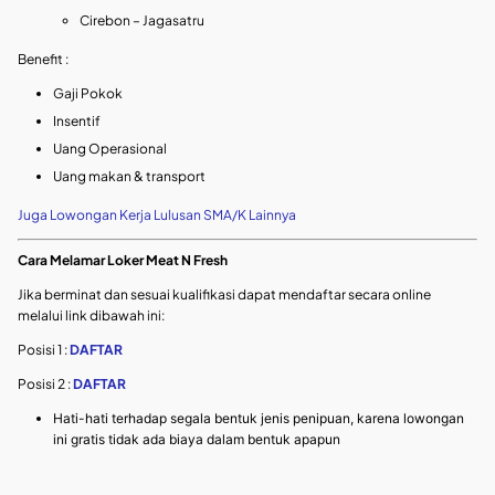
Cirebon – Jagasatru
Benefit :
Gaji Pokok
Insentif
Uang Operasional
Uang makan & transport
Juga Lowongan Kerja Lulusan SMA/K Lainnya
Cara Melamar Loker Meat N Fresh
Jika berminat dan sesuai kualifikasi dapat mendaftar secara online
melalui link dibawah ini:
Posisi 1 :
DAFTAR
Posisi 2 :
DAFTAR
Hati-hati terhadap segala bentuk jenis penipuan, karena lowongan
ini gratis tidak ada biaya dalam bentuk apapun