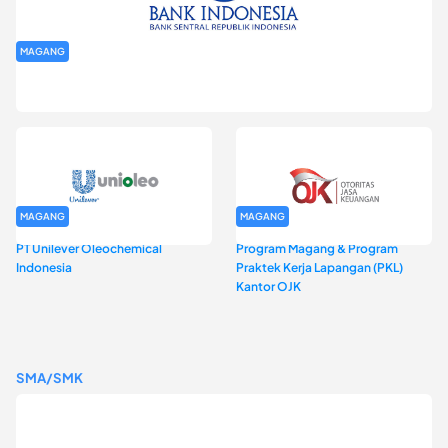
MAGANG
Program Magang Kantor Perwakilan Bank Indonesia Provinsi
DKI Jakarta Batch I
MAGANG
MAGANG
PT Unilever Oleochemical
Program Magang & Program
Indonesia
Praktek Kerja Lapangan (PKL)
Kantor OJK
SMA/SMK