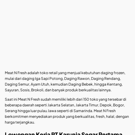
Meat N Fresh adalah toko retail yang menjual kebutuhan daging frozen,
mulai dari daging Iga Sapi Potong, Daging Rawon, Daging Rendang,
Daging Semur, Ayam Utuh, kemudian Daging Bebek, hingga Kentang,
Sayuran, Sosis, Brokoli, dan banyak produk berkualitas lainnya.
Saat ini Meat N Fresh sudah memiliki lebih dari 150 toko yang tersebar di
beberapa daerah seperti Jakarta Selatan, Jakarta Timur, Depok, Bogor,
Serang hingga luar pulau Jawa seperti di Samarinda. Meat N Fresh
berkomitmen menyediakan produk yang berkualitas, fresh, halal, dengan
harga terjangkau.
Lowongan Kerja PT Karunia Segar Pertama