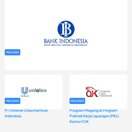
MAGANG
Program Magang Kantor Perwakilan Bank Indonesia Provinsi
DKI Jakarta Batch I
MAGANG
MAGANG
PT Unilever Oleochemical
Program Magang & Program
Indonesia
Praktek Kerja Lapangan (PKL)
Kantor OJK