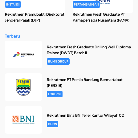
INSTANSI
PERTAMBANGAN
Rekrutmen Pramubakti Direktorat
Rekrutmen Fresh Graduate PT
Jenderal Pajak (DJP)
Pamapersada Nusantara (PAMA)
Terbaru
Rekrutmen Fresh Graduate Drilling Well Diploma
Trainee (DWDT) Batch II
BUMN GROUP
Rekrutmen PT Persib Bandung Bermartabat
(PERSIB)
LOKER S1
Rekrutmen Bina BNI Teller Kantor Wilayah 02
BUMN