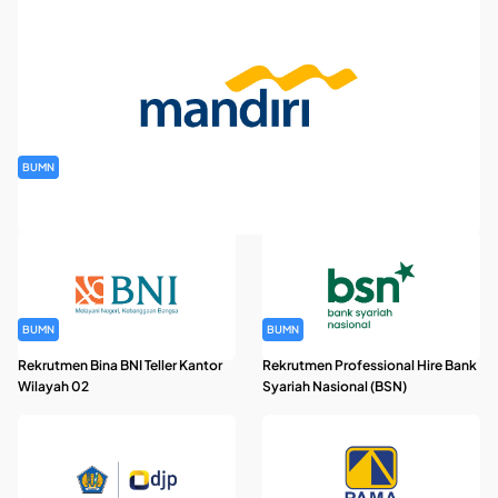
BUMN
Rekrutmen Banking Staff PT Bank Mandiri (Persero) Tbk
BUMN
BUMN
Rekrutmen Bina BNI Teller Kantor
Rekrutmen Professional Hire Bank
Wilayah 02
Syariah Nasional (BSN)