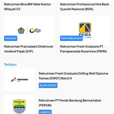
Rekrutmen Bina BNI Teller Kantor
Rekrutmen Professional Hire Bank
Wilayah 02
Syariah Nasional (BSN)
INSTANSI
PERTAMBANGAN
Rekrutmen Pramubakti Direktorat
Rekrutmen Fresh Graduate PT
Jenderal Pajak (DJP)
Pamapersada Nusantara (PAMA)
Terbaru
Rekrutmen Fresh Graduate Drilling Well Diploma
Trainee (DWDT) Batch II
BUMN GROUP
Rekrutmen PT Persib Bandung Bermartabat
(PERSIB)
LOKER S1