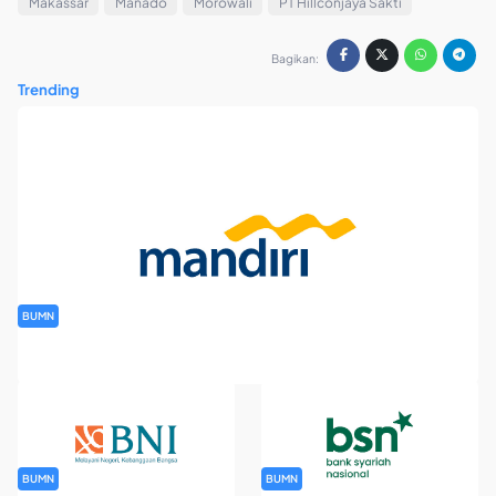
Makassar
Manado
Morowali
PT Hillconjaya Sakti
Bagikan:
Trending
BUMN
Rekrutmen Banking Staff PT Bank Mandiri (Persero) Tbk
BUMN
BUMN