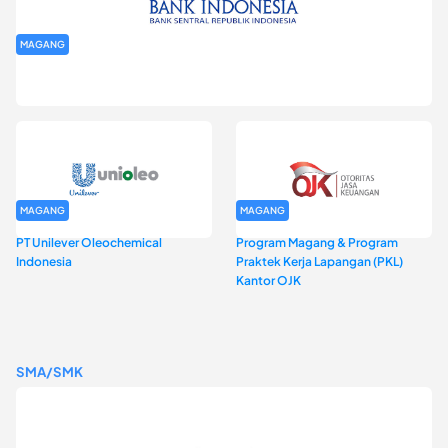
MAGANG
Program Magang Kantor Perwakilan Bank Indonesia Provinsi
DKI Jakarta Batch I
MAGANG
MAGANG
PT Unilever Oleochemical
Program Magang & Program
Indonesia
Praktek Kerja Lapangan (PKL)
Kantor OJK
SMA/SMK