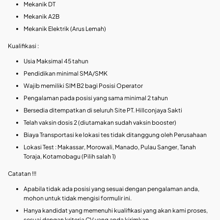
Mekanik DT
Mekanik A2B
Mekanik Elektrik (Arus Lemah)
Kualifikasi :
Usia Maksimal 45 tahun
Pendidikan minimal SMA/SMK
Wajib memiliki SIM B2 bagi Posisi Operator
Pengalaman pada posisi yang sama minimal 2 tahun
Bersedia ditempatkan di seluruh Site PT. Hillconjaya Sakti
Telah vaksin dosis 2 (diutamakan sudah vaksin booster)
Biaya Transportasi ke lokasi tes tidak ditanggung oleh Perusahaan
Lokasi Test : Makassar, Morowali, Manado, Pulau Sanger, Tanah
Toraja, Kotamobagu (Pilih salah 1)
Catatan !!!
Apabila tidak ada posisi yang sesuai dengan pengalaman anda,
mohon untuk tidak mengisi formulir ini.
Hanya kandidat yang memenuhi kualifikasi yang akan kami proses,
sesuai dengan kriteria CV yang anda kirimkan.