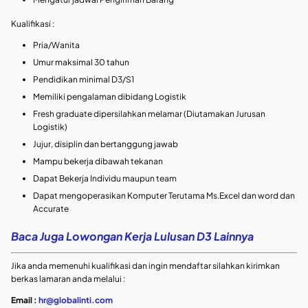
Kualifikasi :
Pria/Wanita
Umur maksimal 30 tahun
Pendidikan minimal D3/S1
Memiliki pengalaman dibidang Logistik
Fresh graduate dipersilahkan melamar (Diutamakan Jurusan
Logistik)
Jujur, disiplin dan bertanggung jawab
Mampu bekerja dibawah tekanan
Dapat Bekerja Individu maupun team
Dapat mengoperasikan Komputer Terutama Ms.Excel dan word dan
Accurate
Baca Juga Lowongan Kerja Lulusan D3 Lainnya
Jika anda memenuhi kualifikasi dan ingin mendaftar silahkan kirimkan
berkas lamaran anda melalui :
Email :
hr@globalinti.com