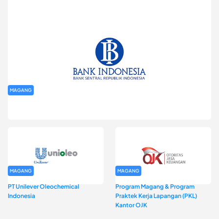
MAGANG
Program Magang Kantor Perwakilan Bank Indonesia Provinsi
DKI Jakarta Batch I
MAGANG
MAGANG
PT Unilever Oleochemical
Program Magang & Program
Indonesia
Praktek Kerja Lapangan (PKL)
Kantor OJK