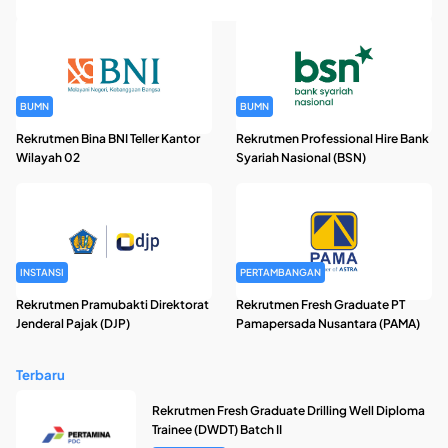
BUMN
BUMN
Rekrutmen Bina BNI Teller Kantor
Rekrutmen Professional Hire Bank
Wilayah 02
Syariah Nasional (BSN)
INSTANSI
PERTAMBANGAN
Rekrutmen Pramubakti Direktorat
Rekrutmen Fresh Graduate PT
Jenderal Pajak (DJP)
Pamapersada Nusantara (PAMA)
Terbaru
Rekrutmen Fresh Graduate Drilling Well Diploma
Trainee (DWDT) Batch II