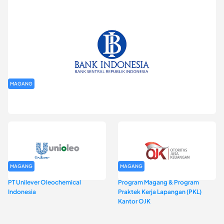
MAGANG
Program Magang Kantor Perwakilan Bank Indonesia Provinsi
DKI Jakarta Batch I
MAGANG
MAGANG
PT Unilever Oleochemical
Program Magang & Program
Indonesia
Praktek Kerja Lapangan (PKL)
Kantor OJK