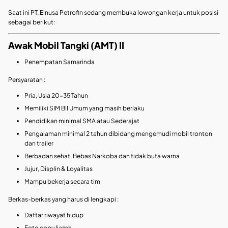
Saat ini PT. Elnusa Petrofin sedang membuka lowongan kerja untuk posisi
sebagai berikut:
Awak Mobil Tangki (AMT) II
Penempatan Samarinda
Persyaratan :
Pria, Usia 20-35 Tahun
Memiliki SIM BII Umum yang masih berlaku
Pendidikan minimal SMA atau Sederajat
Pengalaman minimal 2 tahun dibidang mengemudi mobil tronton
dan trailer
Berbadan sehat, Bebas Narkoba dan tidak buta warna
Jujur, Displin & Loyalitas
Mampu bekerja secara tim
Berkas-berkas yang harus di lengkapi :
Daftar riwayat hidup
Foto copy Ijazah