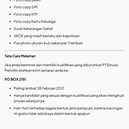
Foto copy SIM
Foto copy KTP
Foto copy Kartu Keluarga
Surat Keterangan Sehat
SKCK yang masih berlaku dari kepolisian
Pas photo ukuran 4×6 (sebanyak 3 lembar)
Tata Cara Melamar:
Jika anda berminat dan memiliki kualifikasi yang dibutuhkan PT Elnusa
Petrofin silahkan kirim lamaran anda ke :
PO BOX 2151
Paling lambat 28 Februari 2021
Hanya kandidat yang sesuai dengan kualifikasi yang akan mengikuti
proses selanjutnya
Hati-hati terhadap segala bentuk jenis penipuan, karena lowongan
ini gratis tidak ada biaya dalam bentuk apapun