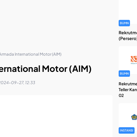
BUMN
Rekrutme
(Persero
Armada International Motor (AIM)
ernational Motor (AIM)
BUMN
2024-09-27, 12:33
Rekrutme
Teller Ka
02
INSTANSI