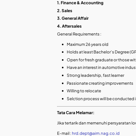
1. Finance & Accounting
2. Sales
3. General Affair
4. Aftersales
General Requirements :
Maximum 26 years old
Holds at least Bachelor’s Degree (
Open for fresh graduate or those w
Have an interest in automotive indus
Strong leadership, fast learner
Passionate creating improvements
Willing to relocate
Selction process will be conducted
Tata Cara Melamar:
Jika tertarik dan memenuhi persyaratan lo
E-mail :
hrd.dept@aim.nag.co.id