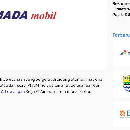
Rekrutme
Direktora
Pajak (DJ
Terbaru
ah perusahaan yang bergerak di bidang otomotif nasional,
hatsu dan Isuzu. PT AIM merupakan anak perusahaan dari
a).
Lowongan
Kerja PT Armada International Motor.