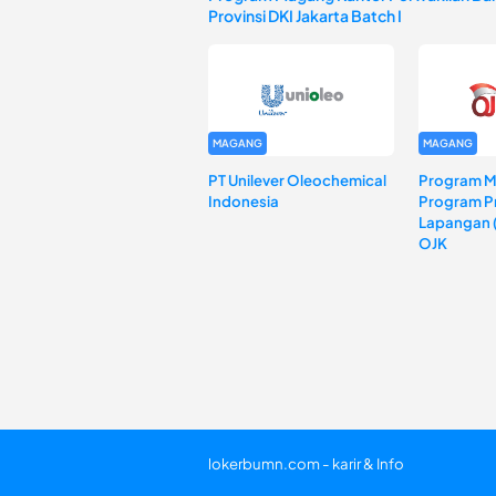
Provinsi DKI Jakarta Batch I
MAGANG
MAGANG
PT Unilever Oleochemical
Program 
Indonesia
Program Pr
Lapangan 
OJK
lokerbumn.com - karir & Info