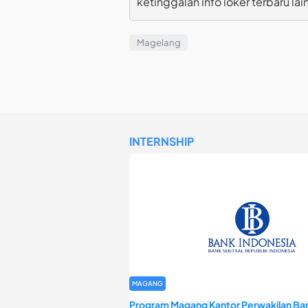
ketinggalan info loker terbaru lai
Magelang
INTERNSHIP
MAGANG
Program Magang Kantor Perwakilan Ban