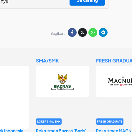
nnya
Bagikan:
SMA/SMK
FRESH GRADUA
LOKER SMA/SMK
FRESH GRADUATE
k Indonesia
Rekrutmen Baznas (Bazis)
Rekrutmen MAGN