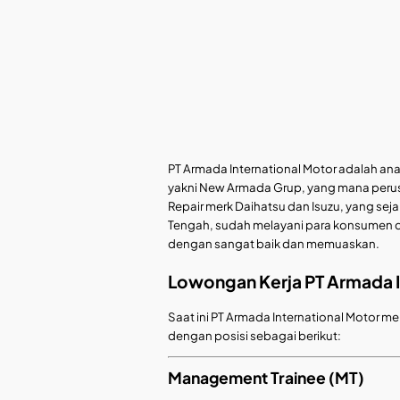
PT Armada International Motor adalah ana
yakni New Armada Grup, yang mana peru
Repair merk Daihatsu dan Isuzu, yang seja
Tengah, sudah melayani para konsumen di
dengan sangat baik dan memuaskan.
Lowongan Kerja PT Armada I
Saat ini PT Armada International Moto
dengan posisi sebagai berikut:
Management Trainee (MT)