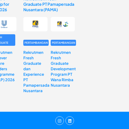
p for
Graduate PT Pamapersada
2026
Nusantara (PAMA)
SH
DUATE
PERTAMBANGAN
PERTAMBANGAN
rutmen
Rekrutmen
Rekrutmen
ever
Fresh
Fresh
ure
Graduate
Graduate
ders
dan
Development
gramme
Experience
Program PT
LP) 2026
PT
Wana Rimba
Pamapersada
Nusantara
Nusantara