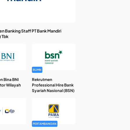
n Banking Staff PT Bank Mandiri
) Tbk
BUMN
n Bina BNI
Rekrutmen
ntor Wilayah
Professional Hire Bank
Syariah Nasional (BSN)
PERTAMBANGAN