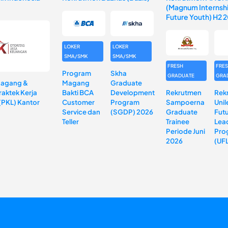
(Magnum Internshi
Future Youth) H2 
LOKER
LOKER
SMA/SMK
SMA/SMK
FRESH
FRE
Program
Skha
GRADUATE
GRA
Magang &
Magang
Graduate
aktek Kerja
Bakti BCA
Development
Rekrutmen
Rek
(PKL) Kantor
Customer
Program
Sampoerna
Unil
Service dan
(SGDP) 2026
Graduate
Fut
Teller
Trainee
Lea
Periode Juni
Pro
2026
(UF