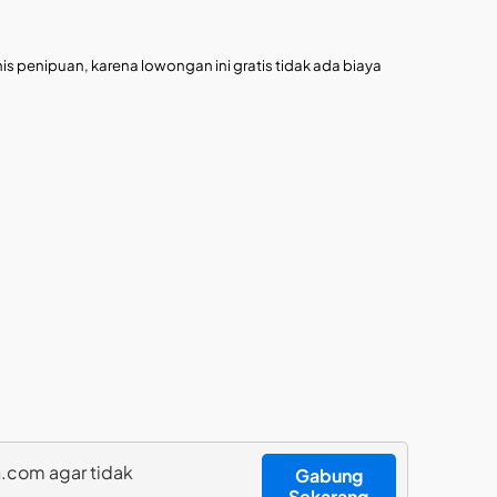
is penipuan, karena lowongan ini gratis tidak ada biaya
.com agar tidak
Gabung
Sekarang