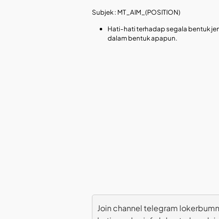
Subjek : MT_AIM_(POSITION)
Hati-hati terhadap segala bentuk jen
dalam bentuk apapun.
Join channel telegram lokerbumn