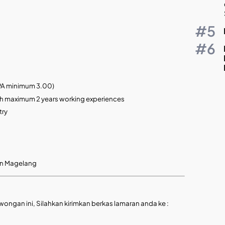
GPA minimum 3.00)
ith maximum 2 years working experiences
try
 in Magelang
wongan ini, Silahkan kirimkan berkas lamaran anda ke :