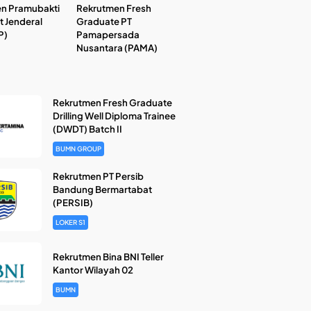
n Pramubakti
Rekrutmen Fresh
t Jenderal
Graduate PT
P)
Pamapersada
Nusantara (PAMA)
Rekrutmen Fresh Graduate
Drilling Well Diploma Trainee
(DWDT) Batch II
BUMN GROUP
Rekrutmen PT Persib
Bandung Bermartabat
(PERSIB)
LOKER S1
Rekrutmen Bina BNI Teller
Kantor Wilayah 02
BUMN