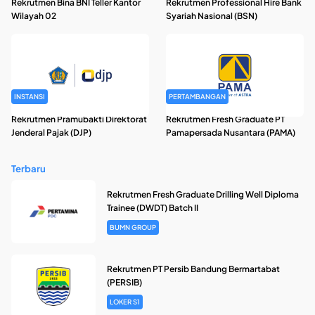
Rekrutmen Bina BNI Teller Kantor
Rekrutmen Professional Hire Bank
Wilayah 02
Syariah Nasional (BSN)
INSTANSI
PERTAMBANGAN
Rekrutmen Pramubakti Direktorat
Rekrutmen Fresh Graduate PT
Jenderal Pajak (DJP)
Pamapersada Nusantara (PAMA)
Terbaru
Rekrutmen Fresh Graduate Drilling Well Diploma
Trainee (DWDT) Batch II
BUMN GROUP
Rekrutmen PT Persib Bandung Bermartabat
(PERSIB)
LOKER S1