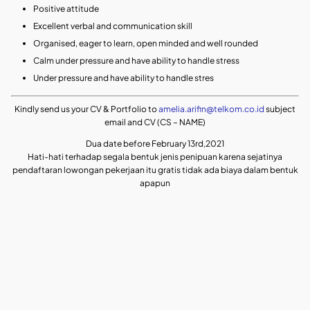
Positive attitude
Excellent verbal and communication skill
Organised, eager to learn, open minded and well rounded
Calm under pressure and have ability to handle stress
Under pressure and have ability to handle stres
Kindly send us your CV & Portfolio to
amelia.arifin@telkom.co.id
subject
email and CV (CS – NAME)
Dua date before February 13rd,2021
Hati-hati terhadap segala bentuk jenis penipuan karena sejatinya
pendaftaran lowongan pekerjaan itu gratis tidak ada biaya dalam bentuk
apapun