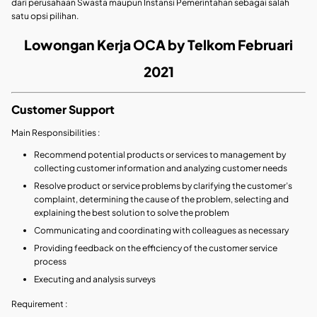
dari perusahaan Swasta maupun Instansi Pemerintahan sebagai salah
satu opsi pilihan.
Lowongan Kerja OCA by Telkom Februari
2021
Customer Support
Main Responsibilities :
Recommend potential products or services to management by
collecting customer information and analyzing customer needs
Resolve product or service problems by clarifying the customer’s
complaint, determining the cause of the problem, selecting and
explaining the best solution to solve the problem
Communicating and coordinating with colleagues as necessary
Providing feedback on the efficiency of the customer service
process
Executing and analysis surveys
Requirement :