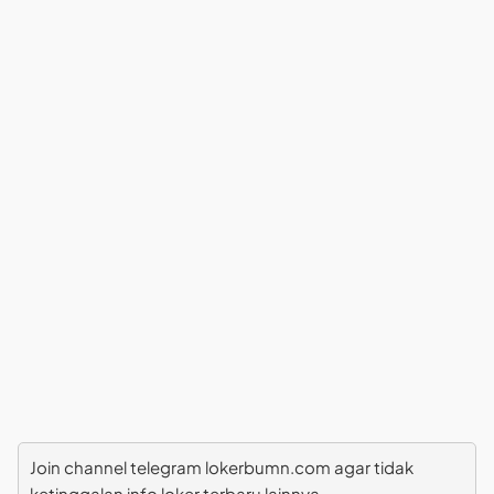
Join channel telegram lokerbumn.com agar tidak
ketinggalan info loker terbaru lainnya