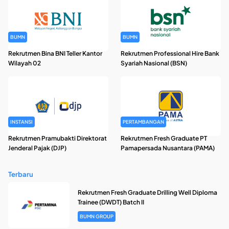
BUMN
BUMN
Rekrutmen Bina BNI Teller Kantor
Rekrutmen Professional Hire Bank
Wilayah 02
Syariah Nasional (BSN)
INSTANSI
PERTAMBANGAN
Rekrutmen Pramubakti Direktorat
Rekrutmen Fresh Graduate PT
Jenderal Pajak (DJP)
Pamapersada Nusantara (PAMA)
Terbaru
Rekrutmen Fresh Graduate Drilling Well Diploma
Trainee (DWDT) Batch II
BUMN GROUP