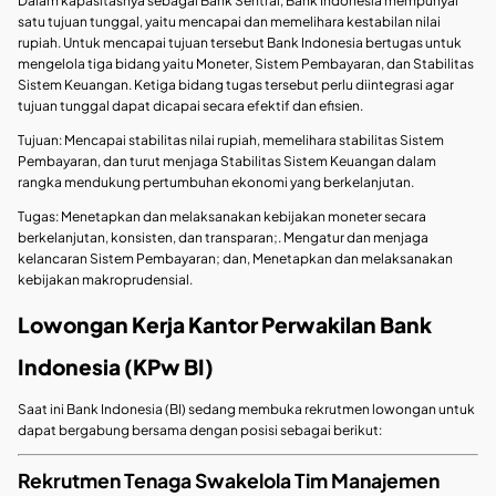
Dalam kapasitasnya sebagai Bank Sentral, Bank Indonesia mempunyai
satu tujuan tunggal, yaitu mencapai dan memelihara kestabilan nilai
rupiah. Untuk mencapai tujuan tersebut Bank Indonesia bertugas untuk
mengelola tiga bidang yaitu Moneter, Sistem Pembayaran, dan Stabilitas
Sistem Keuangan. Ketiga bidang tugas tersebut perlu diintegrasi agar
tujuan tunggal dapat dicapai secara efektif dan efisien.
Tujuan: Mencapai stabilitas nilai rupiah, memelihara stabilitas Sistem
Pembayaran, dan turut menjaga Stabilitas Sistem Keuangan dalam
rangka mendukung pertumbuhan ekonomi yang berkelanjutan.
Tugas: Menetapkan dan melaksanakan kebijakan moneter secara
berkelanjutan, konsisten, dan transparan;. Mengatur dan menjaga
kelancaran Sistem Pembayaran; dan, Menetapkan dan melaksanakan
kebijakan makroprudensial.
Lowongan Kerja Kantor Perwakilan Bank
Indonesia (KPw BI)
Saat ini Bank Indonesia (BI) sedang membuka rekrutmen lowongan untuk
dapat bergabung bersama dengan posisi sebagai berikut:
Rekrutmen Tenaga Swakelola Tim Manajemen