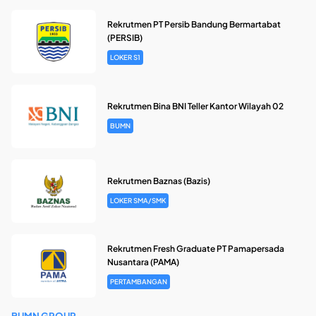
Rekrutmen PT Persib Bandung Bermartabat
(PERSIB)
LOKER S1
Rekrutmen Bina BNI Teller Kantor Wilayah 02
BUMN
Rekrutmen Baznas (Bazis)
LOKER SMA/SMK
Rekrutmen Fresh Graduate PT Pamapersada
Nusantara (PAMA)
PERTAMBANGAN
BUMN GROUP