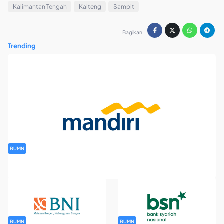
Kalimantan Tengah
Kalteng
Sampit
Bagikan:
Trending
BUMN
Rekrutmen Banking Staff PT Bank Mandiri (Persero) Tbk
BUMN
BUMN