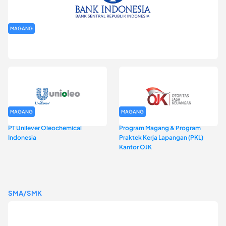
MAGANG
Program Magang Kantor Perwakilan Bank Indonesia Provinsi
DKI Jakarta Batch I
MAGANG
MAGANG
PT Unilever Oleochemical
Program Magang & Program
Indonesia
Praktek Kerja Lapangan (PKL)
Kantor OJK
SMA/SMK