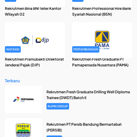
Rekrutmen Bina BNI Teller Kantor
Rekrutmen Professional Hire Bank
Wilayah 02
Syariah Nasional (BSN)
INSTANSI
PERTAMBANGAN
Rekrutmen Pramubakti Direktorat
Rekrutmen Fresh Graduate PT
Jenderal Pajak (DJP)
Pamapersada Nusantara (PAMA)
Terbaru
Rekrutmen Fresh Graduate Drilling Well Diploma
Trainee (DWDT) Batch II
BUMN GROUP
Rekrutmen PT Persib Bandung Bermartabat
(PERSIB)