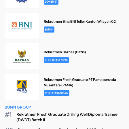
LOKER S1
Rekrutmen Bina BNI Teller Kantor Wilayah 02
BUMN
Rekrutmen Baznas (Bazis)
LOKER SMA/SMK
Rekrutmen Fresh Graduate PT Pamapersada
Nusantara (PAMA)
PERTAMBANGAN
BUMN GROUP
Rekrutmen Fresh Graduate Drilling Well Diploma Trainee
(DWDT) Batch II