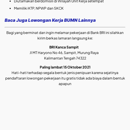
Diutamakan berdomisili di Wilayah Unit Kerja setempat
Memiliki KTP, NPWP dan SKCK
Baca Juga Lowongan Kerja BUMN Lainnya
Bagi yang berminat dan ingin melamar pekerjaan di Bank BRI ini silahkan
kirim berkas lamaran langsung ke:
BRI Kanca Sampit
Jl MT Haryono No 46, Sampit, Murung Raya
Kalimantan Tengah 74322
Paling lambat 15 Oktober 2021
Hati-hati terhadap segala bentuk jenis penipuan karena sejatinya
pendaftaran lowongan pekerjaan itu gratis tidak ada biaya dalam bentuk
apapun