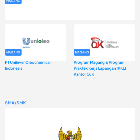
MAGANG
Program Magang Kantor Perwakilan Bank Indonesia Provinsi
DKI Jakarta Batch I
MAGANG
MAGANG
PT Unilever Oleochemical
Program Magang & Program
Indonesia
Praktek Kerja Lapangan (PKL)
Kantor OJK
SMA/SMK