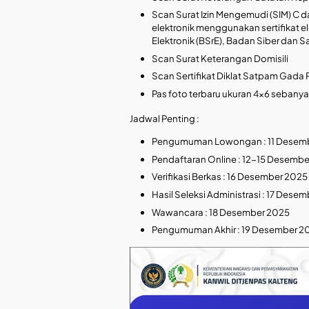
Scan Surat Izin Mengemudi (SIM) C d
elektronik menggunakan sertifikat ele
Elektronik (BSrE), Badan Siber dan 
Scan Surat Keterangan Domisili
Scan Sertifikat Diklat Satpam Gada
Pas foto terbaru ukuran 4×6 sebanya
Jadwal Penting :
Pengumuman Lowongan : 11 Desem
Pendaftaran Online : 12-15 Desemb
Verifikasi Berkas : 16 Desember 2025
Hasil Seleksi Administrasi : 17 Dese
Wawancara : 18 Desember 2025
Pengumuman Akhir : 19 Desember 2