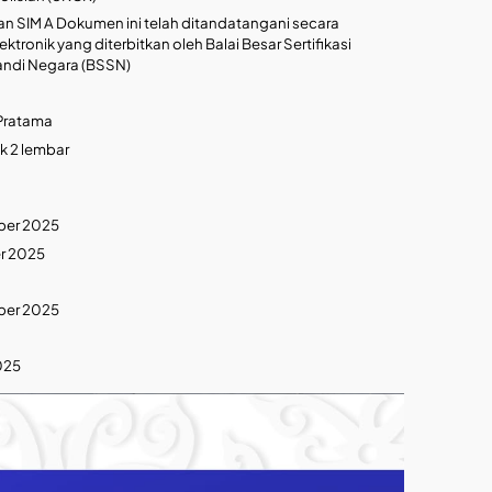
an SIM A Dokumen ini telah ditandatangani secara
ktronik yang diterbitkan oleh Balai Besar Sertifikasi
Sandi Negara (BSSN)
 Pratama
k 2 lembar
ber 2025
er 2025
mber 2025
025