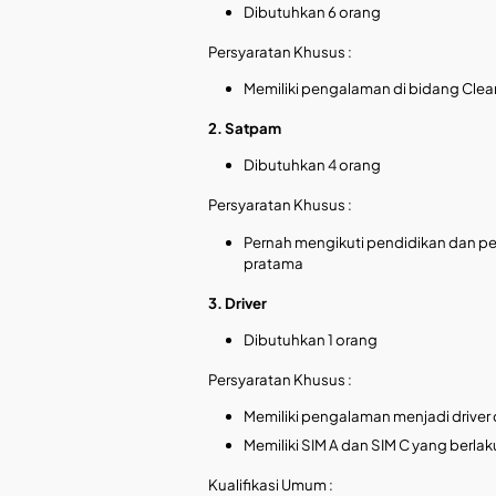
Dibutuhkan 6 orang
Persyaratan Khusus :
Memiliki pengalaman di bidang Clea
2. Satpam
Dibutuhkan 4 orang
Persyaratan Khusus :
Pernah mengikuti pendidikan dan pe
pratama
3. Driver
Dibutuhkan 1 orang
Persyaratan Khusus :
Memiliki pengalaman menjadi driver 
Memiliki SIM A dan SIM C yang berlak
Kualifikasi Umum :