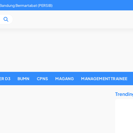
eller Kantor Wilayah 02
ER D3
BUMN
CPNS
MAGANG
MANAGEMENT TRAINEE
Trendin