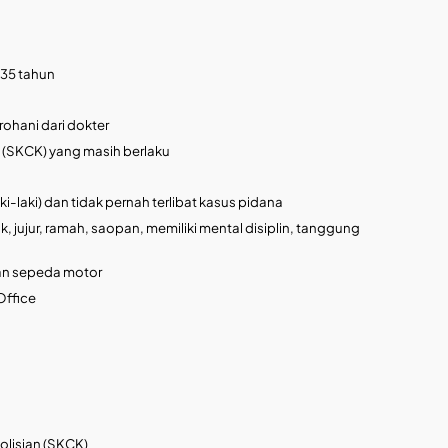
 35 tahun
rohani dari dokter
n (SKCK) yang masih berlaku
aki-laki) dan tidak pernah terlibat kasus pidana
, jujur, ramah, saopan, memiliki mental disiplin, tanggung
an sepeda motor
Office
olisian (SKCK)