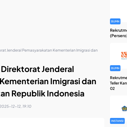
BUMN
Rekrutme
(Persero
orat Jenderal Pemasyarakatan Kementerian Imigrasi dan
Direktorat Jenderal
BUMN
Rekrutme
Kementerian Imigrasi dan
Teller Ka
02
an Republik Indonesia
2025-12-12, 19:10
INSTANSI