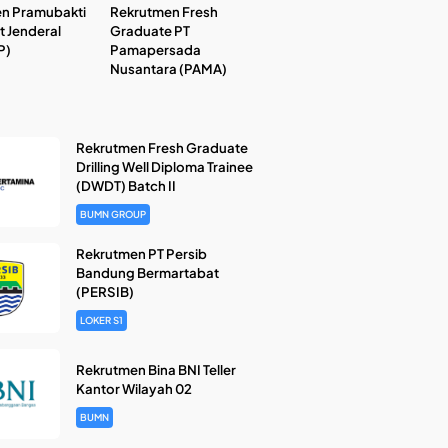
n Pramubakti
Rekrutmen Fresh
t Jenderal
Graduate PT
P)
Pamapersada
Nusantara (PAMA)
Rekrutmen Fresh Graduate
Drilling Well Diploma Trainee
(DWDT) Batch II
BUMN GROUP
Rekrutmen PT Persib
Bandung Bermartabat
(PERSIB)
LOKER S1
Rekrutmen Bina BNI Teller
Kantor Wilayah 02
BUMN