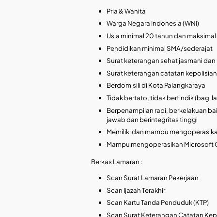
Pria & Wanita
Warga Negara Indonesia (WNI)
Usia minimal 20 tahun dan maksimal
Pendidikan minimal SMA/sederajat
Surat keterangan sehat jasmani dan 
Surat keterangan catatan kepolisia
Berdomisili di Kota Palangkaraya
Tidak bertato, tidak bertindik (bagi l
Berpenampilan rapi, berkelakuan baik
jawab dan berintegritas tinggi
Memiliki dan mampu mengoperasik
Mampu mengoperasikan Microsoft 
Berkas Lamaran :
Scan Surat Lamaran Pekerjaan
Scan Ijazah Terakhir
Scan Kartu Tanda Penduduk (KTP)
Scan Surat Keterangan Catatan Kep