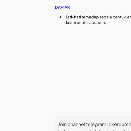
DAFTAR
Hati-hati terhadap segala bentuk jen
dalam bentuk apapun.
Join channel telegram lokerbumn