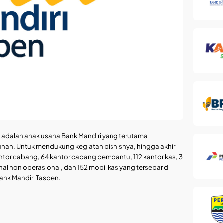
adalah anak usaha Bank Mandiri yang terutama
nan. Untuk mendukung kegiatan bisnisnya, hingga akhir
antor cabang, 64 kantor cabang pembantu, 112 kantor kas, 3
al non operasional, dan 152 mobil kas yang tersebar di
ank Mandiri Taspen.