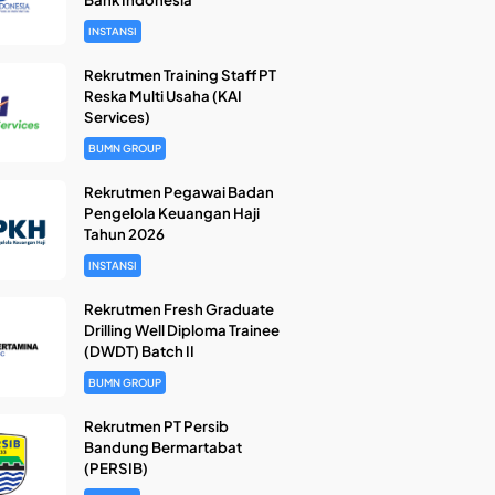
INSTANSI
Rekrutmen Training Staff PT
Reska Multi Usaha (KAI
Services)
BUMN GROUP
Rekrutmen Pegawai Badan
Pengelola Keuangan Haji
Tahun 2026
INSTANSI
Rekrutmen Fresh Graduate
Drilling Well Diploma Trainee
(DWDT) Batch II
BUMN GROUP
Rekrutmen PT Persib
Bandung Bermartabat
(PERSIB)