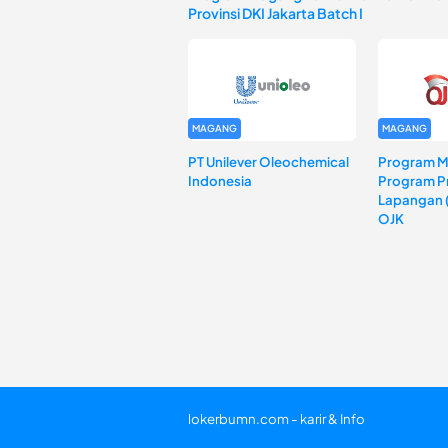
Provinsi DKI Jakarta Batch I
MAGANG
MAGANG
PT Unilever Oleochemical
Program 
Indonesia
Program Pr
Lapangan 
OJK
lokerbumn.com - karir & Info