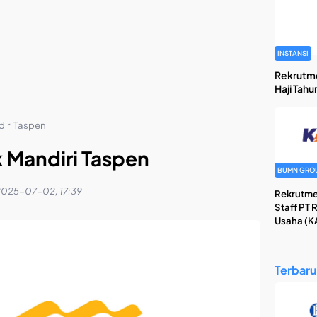
INSTANSI
Rekrutm
Haji Tahu
iri Taspen
 Mandiri Taspen
BUMN GRO
025-07-02, 17:39
Rekrutme
Staff PT 
Usaha (KA
Terbaru