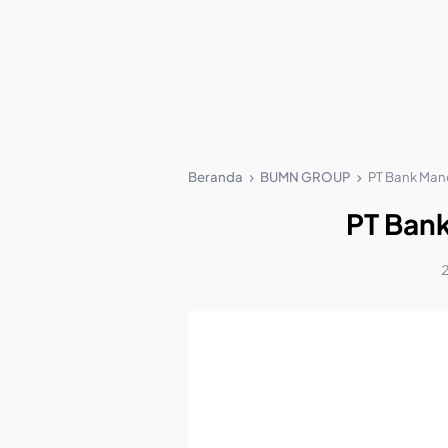
Beranda
BUMN GROUP
PT Bank Mand
PT Bank
2