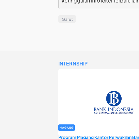
ketinggalan info loker terbaru lai
Garut
INTERNSHIP
MAGANG
Program Magang Kantor Perwakilan Ban