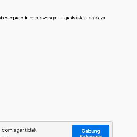
is penipuan, karena lowongan ini gratis tidak ada biaya
.com agar tidak
Gabung
Sekarang