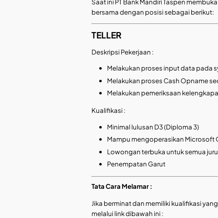
Saat ini PT Bank Mandiri Taspen membuk
bersama dengan posisi sebagai berikut:
TELLER
Deskripsi Pekerjaan :
Melakukan proses input data pada sy
Melakukan proses Cash Opname sec
Melakukan pemeriksaan kelengkapan
Kualifikasi :
Minimal lulusan D3 (Diploma 3)
Mampu mengoperasikan Microsoft 
Lowongan terbuka untuk semua jur
Penempatan Garut
Tata Cara Melamar :
Jika berminat dan memiliki kualifikasi ya
melalui link dibawah ini :