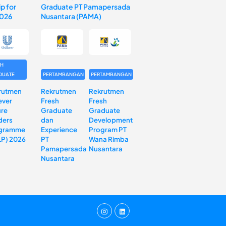
p for
Graduate PT Pamapersada
2026
Nusantara (PAMA)
SH
DUATE
PERTAMBANGAN
PERTAMBANGAN
rutmen
Rekrutmen
Rekrutmen
ever
Fresh
Fresh
ure
Graduate
Graduate
ders
dan
Development
gramme
Experience
Program PT
LP) 2026
PT
Wana Rimba
Pamapersada
Nusantara
Nusantara