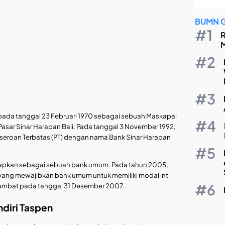
BUMN 
R
M
 pada tanggal 23 Februari 1970 sebagai sebuah Maskapai
asar Sinar Harapan Bali. Pada tanggal 3 November 1992,
seroan Terbatas (PT) dengan nama Bank Sinar Harapan
tetapkan sebagai sebuah bank umum. Pada tahun 2005,
a yang mewajibkan bank umum untuk memiliki modal inti
 lambat pada tanggal 31 Desember 2007.
diri Taspen