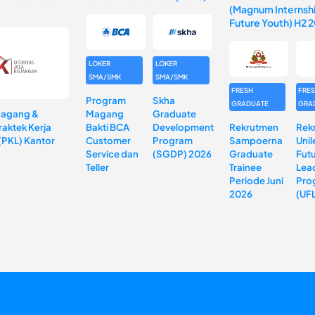
(Magnum Internshi
Future Youth) H2 
LOKER
LOKER
SMA/SMK
SMA/SMK
FRESH
FRE
Program
Skha
GRADUATE
GRA
Magang &
Magang
Graduate
aktek Kerja
Bakti BCA
Development
Rekrutmen
Rek
(PKL) Kantor
Customer
Program
Sampoerna
Unil
Service dan
(SGDP) 2026
Graduate
Fut
Teller
Trainee
Lea
Periode Juni
Pro
2026
(UF