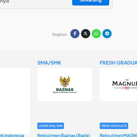
nnya
Bagikan:
SMA/SMK
FRESH GRADUA
LOKER SMA/SMK
FRESH GRADUATE
k Indonesia
Rekrutmen Baznas (Bazis)
Rekrutmen MAGN