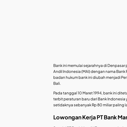
Bank ini memulai sejarahnya di Denpasar
Andil Indonesia (MAI) dengan nama Bank P
badan hukum bank ini diubah menjadi Per
Bali.
Pada tanggal 10 Maret 1994, bank ini di
terbit peraturan baru dari Bank Indonesi
setidaknya sebanyak Rp 80 miliar paling
Lowongan Kerja PT Bank Man