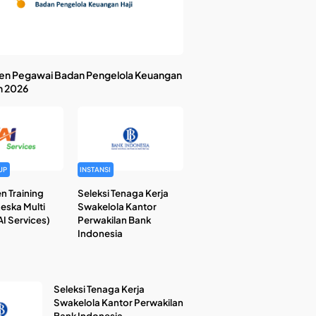
en Pegawai Badan Pengelola Keuangan
n 2026
UP
INSTANSI
n Training
Seleksi Tenaga Kerja
Reska Multi
Swakelola Kantor
I Services)
Perwakilan Bank
Indonesia
Seleksi Tenaga Kerja
Swakelola Kantor Perwakilan
Bank Indonesia