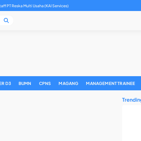
aff PT Reska Multi Usaha (KAI Services)
ER D3
BUMN
CPNS
MAGANG
MANAGEMENT TRAINEE
Trendin