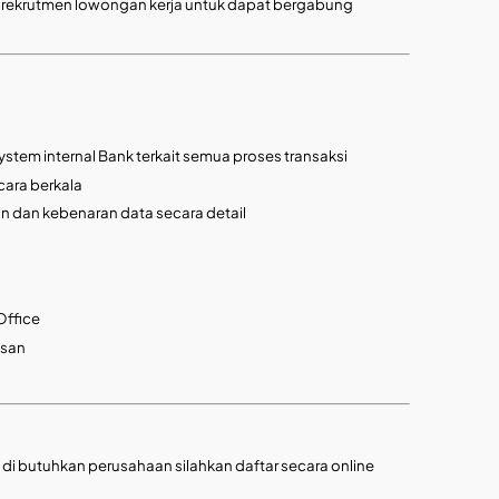
a rekrutmen lowongan kerja untuk dapat bergabung
stem internal Bank terkait semua proses transaksi
ara berkala
 dan kebenaran data secara detail
Office
usan
ng di butuhkan perusahaan silahkan daftar secara online