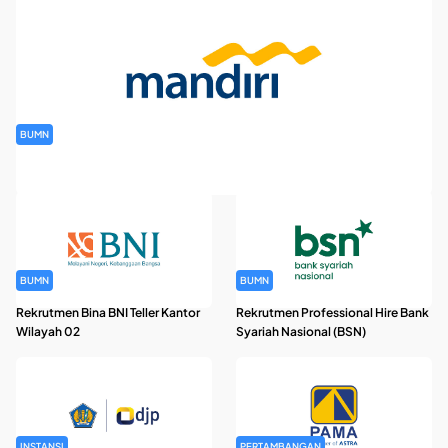
BUMN
Rekrutmen Banking Staff PT Bank Mandiri (Persero) Tbk
BUMN
BUMN
Rekrutmen Bina BNI Teller Kantor
Rekrutmen Professional Hire Bank
Wilayah 02
Syariah Nasional (BSN)
INSTANSI
PERTAMBANGAN