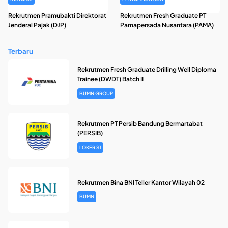
Rekrutmen Pramubakti Direktorat
Rekrutmen Fresh Graduate PT
Jenderal Pajak (DJP)
Pamapersada Nusantara (PAMA)
Terbaru
Rekrutmen Fresh Graduate Drilling Well Diploma
Trainee (DWDT) Batch II
BUMN GROUP
Rekrutmen PT Persib Bandung Bermartabat
(PERSIB)
LOKER S1
Rekrutmen Bina BNI Teller Kantor Wilayah 02
BUMN