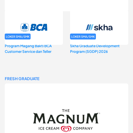
Rekrutmen Baznas (Bazis)
LOKER SMA/SMK
LOKER SMA/SMK
Program Magang Bakti BCA
Skha Graduate Development
Customer Service dan Teller
Program (SGDP) 2026
FRESH GRADUATE