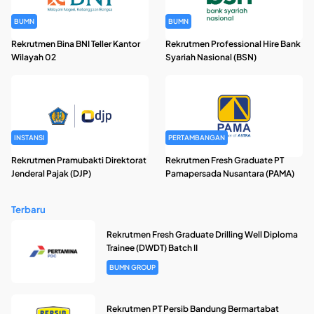
BUMN
BUMN
Rekrutmen Bina BNI Teller Kantor
Rekrutmen Professional Hire Bank
Wilayah 02
Syariah Nasional (BSN)
INSTANSI
PERTAMBANGAN
Rekrutmen Pramubakti Direktorat
Rekrutmen Fresh Graduate PT
Jenderal Pajak (DJP)
Pamapersada Nusantara (PAMA)
Terbaru
Rekrutmen Fresh Graduate Drilling Well Diploma
Trainee (DWDT) Batch II
BUMN GROUP
Rekrutmen PT Persib Bandung Bermartabat