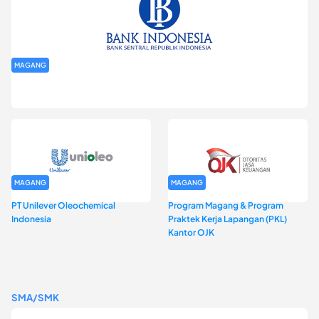
MAGANG
Program Magang Kantor Perwakilan Bank Indonesia Provinsi
DKI Jakarta Batch I
MAGANG
MAGANG
PT Unilever Oleochemical
Program Magang & Program
Indonesia
Praktek Kerja Lapangan (PKL)
Kantor OJK
SMA/SMK