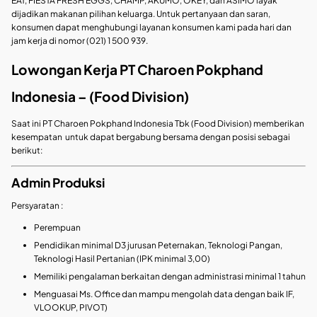
EAT, FIESTA FRESH EGGS, CHAMP, AKUMO, OKEY, dan ASIMO layak
dijadikan makanan pilihan keluarga. Untuk pertanyaan dan saran,
konsumen dapat menghubungi layanan konsumen kami pada hari dan
jam kerja di nomor (021) 1 500 939.
Lowongan Kerja PT Charoen Pokphand
Indonesia – (Food Division)
Saat ini PT Charoen Pokphand Indonesia Tbk (Food Division) memberikan
kesempatan untuk dapat bergabung bersama dengan posisi sebagai
berikut:
Admin Produksi
Persyaratan :
Perempuan
Pendidikan minimal D3 jurusan Peternakan, Teknologi Pangan,
Teknologi Hasil Pertanian (IPK minimal 3,00)
Memiliki pengalaman berkaitan dengan administrasi minimal 1 tahun
Menguasai Ms. Office dan mampu mengolah data dengan baik IF,
VLOOKUP, PIVOT)