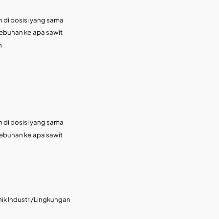
 di posisi yang sama
kebunan kelapa sawit
h
 di posisi yang sama
kebunan kelapa sawit
nik Industri/Lingkungan