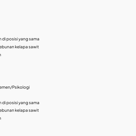
 di posisi yang sama
kebunan kelapa sawit
h
jemen/Psikologi
 di posisi yang sama
kebunan kelapa sawit
h