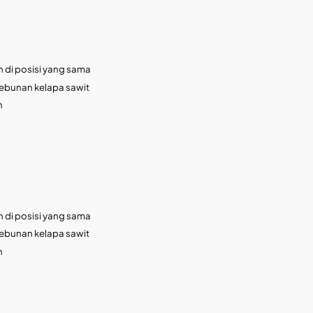
 di posisi yang sama
kebunan kelapa sawit
h
 di posisi yang sama
kebunan kelapa sawit
h