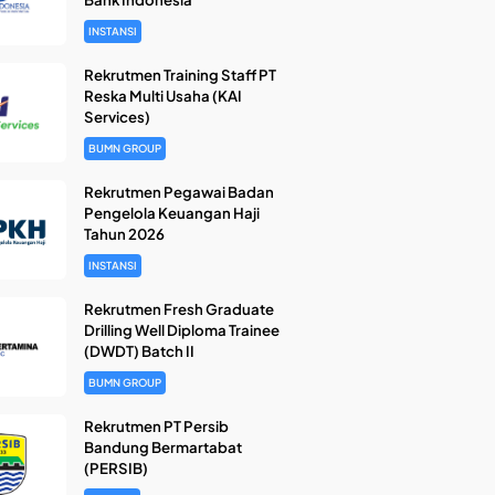
INSTANSI
Rekrutmen Training Staff PT
Reska Multi Usaha (KAI
Services)
BUMN GROUP
Rekrutmen Pegawai Badan
Pengelola Keuangan Haji
Tahun 2026
INSTANSI
Rekrutmen Fresh Graduate
Drilling Well Diploma Trainee
(DWDT) Batch II
BUMN GROUP
Rekrutmen PT Persib
Bandung Bermartabat
(PERSIB)