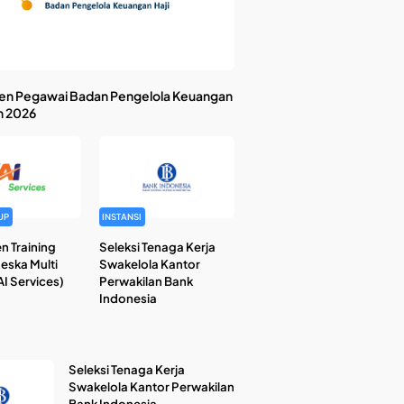
en Pegawai Badan Pengelola Keuangan
n 2026
UP
INSTANSI
n Training
Seleksi Tenaga Kerja
Reska Multi
Swakelola Kantor
I Services)
Perwakilan Bank
Indonesia
Seleksi Tenaga Kerja
Swakelola Kantor Perwakilan
Bank Indonesia