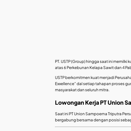
PT. USTP (Group) hingga saat ini memilki 
atas 6 Perkebunan Kelapa Sawit dan 4 Pab
USTP berkomitmen kuat menjadi Perusaha
Exxellence” dal setiap tahapan proses g
masyarakat dan seluruh mitra.
Lowongan Kerja PT Union S
Saat ini PT Union Sampoerna Triputra P
bergabung bersama dengan posisi sebaga