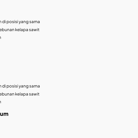
 di posisi yang sama
kebunan kelapa sawit
h
 di posisi yang sama
kebunan kelapa sawit
h
ium