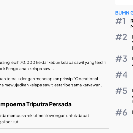
BUMN 
R
M
kurang lebih 70.000 hektar kebun kelapa sawit yang terdiri
rik Pengolahan kelapa sawit.
an terbaik dengan menerapkan prinsip “Operational
una mewujudkan kelapa sawit lestari bersama karyawan,
ampoerna Triputra Persada
ersada membuka rekrutmen lowongan untuk dapat
i berikut: