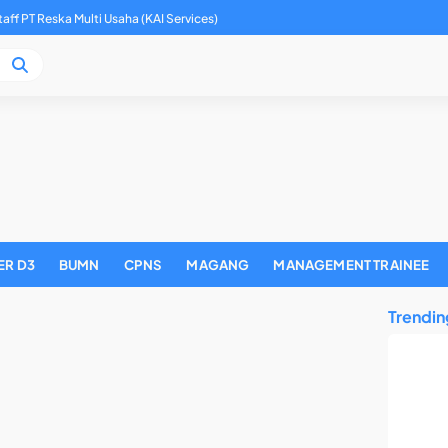
adan Pengelola Keuangan Haji Tahun 2026
ER D3
BUMN
CPNS
MAGANG
MANAGEMENT TRAINEE
Trendin