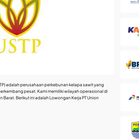
TP) adalah perusahaan perkebunan kelapa sawit yang
erkembang pesat. Kami memiliki wilayah operasional di
Barat. Berikut ini adalah Lowongan Kerja PT Union