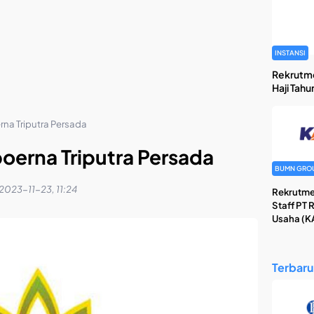
INSTANSI
Rekrutm
Haji Tahu
na Triputra Persada
oerna Triputra Persada
BUMN GRO
2023-11-23, 11:24
Rekrutme
Staff PT 
Usaha (KA
Terbaru