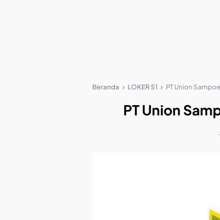
Beranda
LOKER S1
PT Union Sampoer
PT Union Samp