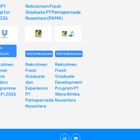
IFY
Rekrutmen Fresh
p for
Graduate PT Pamapersada
2026
Nusantara (PAMA)
SH
DUATE
PERTAMBANGAN
PERTAMBANGAN
rutmen
Rekrutmen
Rekrutmen
ever
Fresh
Fresh
ure
Graduate
Graduate
ders
dan
Development
gramme
Experience
Program PT
LP) 2026
PT
Wana Rimba
Pamapersada
Nusantara
Nusantara