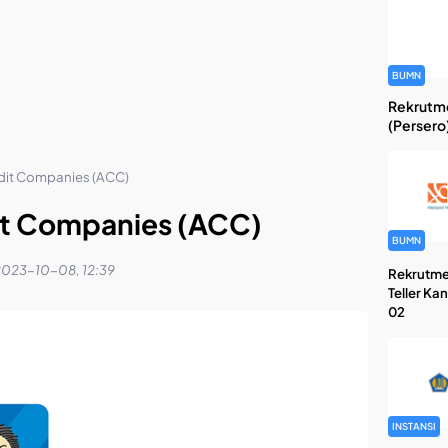
BUMN
Rekrutme
(Persero
edit Companies (ACC)
it Companies (ACC)
BUMN
2023-10-08, 12:39
Rekrutme
Teller Ka
02
INSTANSI