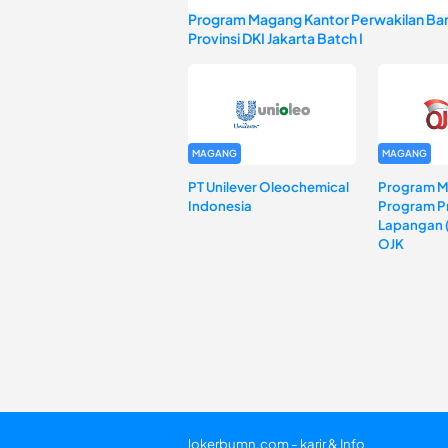
Program Magang Kantor Perwakilan Ban
Provinsi DKI Jakarta Batch I
MAGANG
MAGANG
PT Unilever Oleochemical
Program 
Indonesia
Program Pr
Lapangan 
OJK
lokerbumn.com - karir & Info