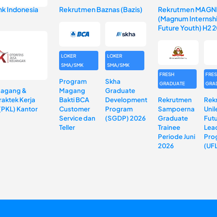
k Indonesia
Rekrutmen Baznas (Bazis)
Rekrutmen MAGN
(Magnum Internshi
Future Youth) H2 
LOKER
LOKER
SMA/SMK
SMA/SMK
FRESH
FRE
Program
Skha
GRADUATE
GRA
Magang &
Magang
Graduate
aktek Kerja
Bakti BCA
Development
Rekrutmen
Rek
(PKL) Kantor
Customer
Program
Sampoerna
Unil
Service dan
(SGDP) 2026
Graduate
Fut
Teller
Trainee
Lea
Periode Juni
Pro
2026
(UF