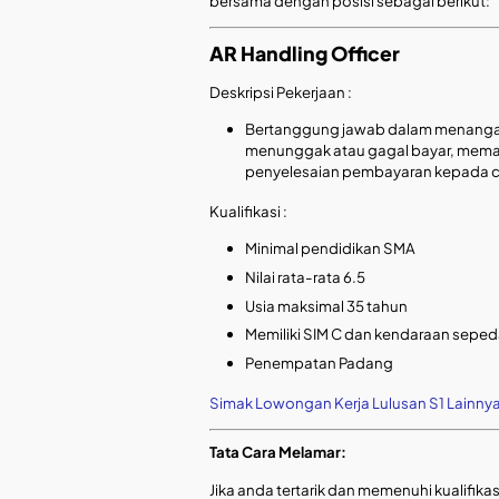
bersama dengan posisi sebagai berikut:
AR Handling Officer
Deskripsi Pekerjaan :
Bertanggung jawab dalam menangan
menunggak atau gagal bayar, mema
penyelesaian pembayaran kepada c
Kualifikasi :
Minimal pendidikan SMA
Nilai rata-rata 6.5
Usia maksimal 35 tahun
Memiliki SIM C dan kendaraan sepe
Penempatan Padang
Simak Lowongan Kerja Lulusan S1 Lainny
Tata Cara Melamar:
Jika anda tertarik dan memenuhi kualifikas