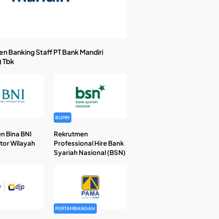
n Banking Staff PT Bank Mandiri
) Tbk
BUMN
n Bina BNI
Rekrutmen
ntor Wilayah
Professional Hire Bank
Syariah Nasional (BSN)
PERTAMBANGAN