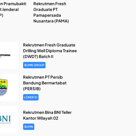
n Pramubakti
Rekrutmen Fresh
t Jenderal
Graduate PT
P)
Pamapersada
Nusantara (PAMA)
Rekrutmen Fresh Graduate
Drilling Well Diploma Trainee
(DWDT) Batch II
BUMN GROUP
Rekrutmen PT Persib
Bandung Bermartabat
(PERSIB)
LOKER S1
Rekrutmen Bina BNI Teller
Kantor Wilayah 02
BUMN