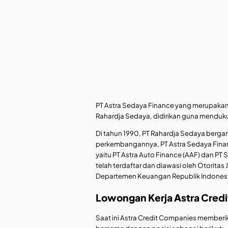
PT Astra Sedaya Finance yang merupakan c
Rahardja Sedaya, didirikan guna menduku
Di tahun 1990, PT Rahardja Sedaya berga
perkembangannya, PT Astra Sedaya Finan
yaitu PT Astra Auto Finance (AAF) dan P
telah terdaftar dan diawasi oleh Otoritas
Departemen Keuangan Republik Indonesi
Lowongan Kerja Astra Cred
Saat ini Astra Credit Companies member