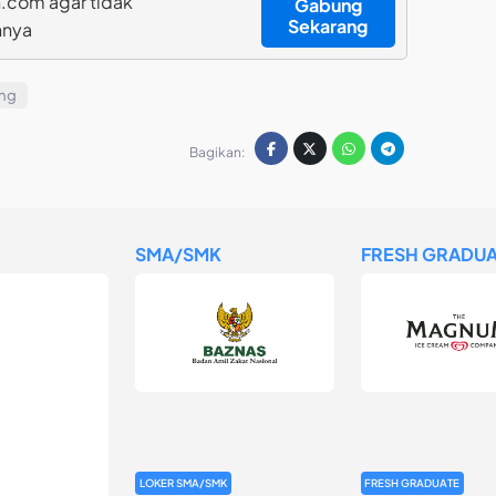
.com agar tidak
Gabung
Sekarang
nnya
ng
Bagikan:
SMA/SMK
FRESH GRADUA
LOKER SMA/SMK
FRESH GRADUATE