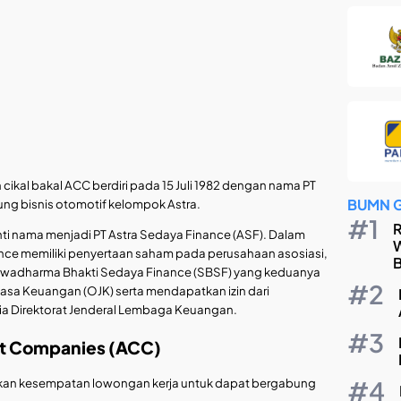
ikal bakal ACC berdiri pada 15 Juli 1982 dengan nama PT
BUMN 
ng bisnis otomotif kelompok Astra.
R
nti nama menjadi PT Astra Sedaya Finance (ASF). Dalam
W
ce memiliki penyertaan saham pada perusahaan asosiasi,
B
T Swadharma Bhakti Sedaya Finance (SBSF) yang keduanya
 Jasa Keuangan (OJK) serta mendapatkan izin dari
a Direktorat Jenderal Lembaga Keuangan.
it Companies (ACC)
ikan kesempatan lowongan kerja untuk dapat bergabung