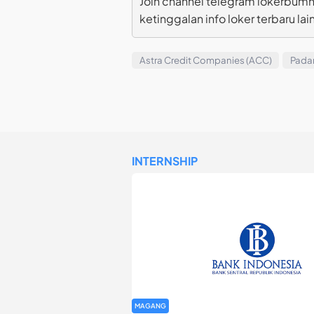
Join channel telegram lokerbumn
ketinggalan info loker terbaru lai
Astra Credit Companies (ACC)
Pada
INTERNSHIP
MAGANG